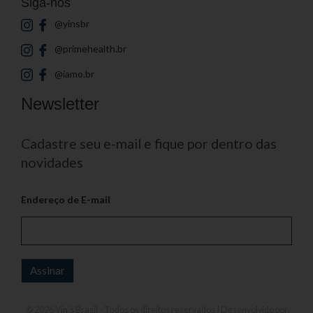
Siga-nos
@yinsbr
@primehealth.br
@iamo.br
Newsletter
Cadastre seu e-mail e fique por dentro das
novidades
Endereço de E-mail
© 2026
Yin's Brasil
- Todos os direitos reservados | Desenvolvido por