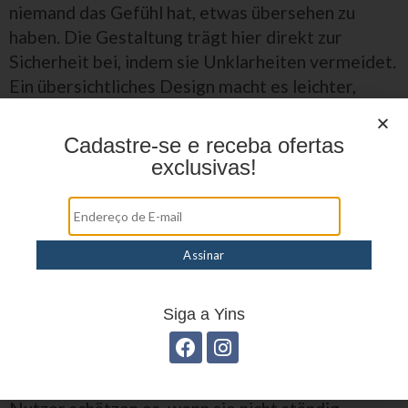
niemand das Gefühl hat, etwas übersehen zu
haben. Die Gestaltung trägt hier direkt zur
Sicherheit bei, indem sie Unklarheiten vermeidet.
Ein übersichtliches Design macht es leichter,
bewusste Entscheidungen zu treffen.
Cadastre-se e receba ofertas
Ein praktischer Aspekt ist die Möglichkeit, das
exclusivas!
Bild jederzeit anzupassen. Viele Nutzer
verkleinern den Stream oder wechseln zwischen
verschiedenen Ansichten. Diese Flexibilität ist
besonders bei längeren Sitzungen hilfreich.
chicken road unterstützt solche Anpassungen
durch ein durchdachtes Interface. Die Symbole
Siga a Yins
sind groß genug, um auch auf kleineren
Bildschirmen gut erkennbar zu sein. Dadurch wird
die Nutzung auch auf mobilen Geräten angenehm.