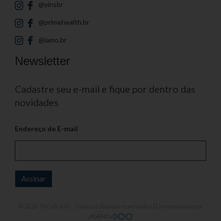
@yinsbr
@primehealth.br
@iamo.br
Newsletter
Cadastre seu e-mail e fique por dentro das
novidades
Endereço de E-mail
© 2026
Yin's Brasil
- Todos os direitos reservados | Desenvolvido por