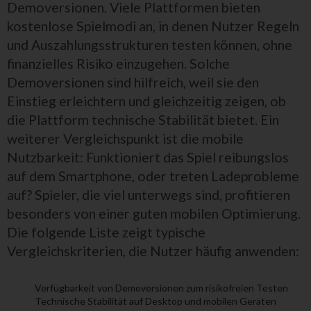
Demoversionen. Viele Plattformen bieten
kostenlose Spielmodi an, in denen Nutzer Regeln
und Auszahlungsstrukturen testen können, ohne
finanzielles Risiko einzugehen. Solche
Demoversionen sind hilfreich, weil sie den
Einstieg erleichtern und gleichzeitig zeigen, ob
die Plattform technische Stabilität bietet. Ein
weiterer Vergleichspunkt ist die mobile
Nutzbarkeit: Funktioniert das Spiel reibungslos
auf dem Smartphone, oder treten Ladeprobleme
auf? Spieler, die viel unterwegs sind, profitieren
besonders von einer guten mobilen Optimierung.
Die folgende Liste zeigt typische
Vergleichskriterien, die Nutzer häufig anwenden:
Verfügbarkeit von Demoversionen zum risikofreien Testen
Technische Stabilität auf Desktop und mobilen Geräten