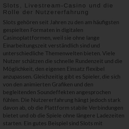
Slots, Livestream-Casino und die
Rolle der Nutzererfahrung
Slots gehören seit Jahren zu den am häufigsten
gespielten Formaten in digitalen
Casinoplattformen, weil sie ohne lange
Einarbeitungszeit verständlich sind und
unterschiedliche Themenwelten bieten. Viele
Nutzer schätzen die schnelle Rundenzeit und die
Möglichkeit, den eigenen Einsatz flexibel
anzupassen. Gleichzeitig gibt es Spieler, die sich
von den animierten Grafiken und den
begleitenden Soundeffekten angesprochen
fühlen. Die Nutzererfahrung hängt jedoch stark
davon ab, ob die Plattform stabile Verbindungen
bietet und ob die Spiele ohne längere Ladezeiten
starten. Ein gutes Beispiel sind Slots mit