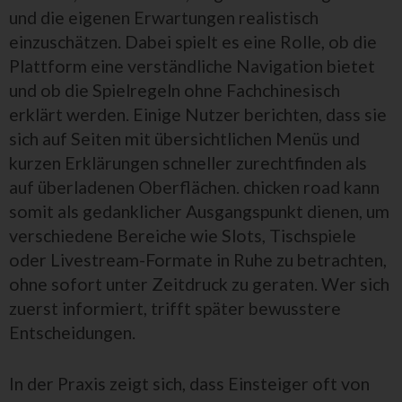
und die eigenen Erwartungen realistisch
einzuschätzen. Dabei spielt es eine Rolle, ob die
Plattform eine verständliche Navigation bietet
und ob die Spielregeln ohne Fachchinesisch
erklärt werden. Einige Nutzer berichten, dass sie
sich auf Seiten mit übersichtlichen Menüs und
kurzen Erklärungen schneller zurechtfinden als
auf überladenen Oberflächen. chicken road kann
somit als gedanklicher Ausgangspunkt dienen, um
verschiedene Bereiche wie Slots, Tischspiele
oder Livestream-Formate in Ruhe zu betrachten,
ohne sofort unter Zeitdruck zu geraten. Wer sich
zuerst informiert, trifft später bewusstere
Entscheidungen.
In der Praxis zeigt sich, dass Einsteiger oft von