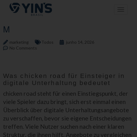
Pular
Toggle n
para
o
conteúdo
M
marketing
Todos
junho 14, 2026
No Comments
Was chicken road für Einsteiger in
digitale Unterhaltung bedeutet
chicken road steht für einen Einstiegspunkt, der
viele Spieler dazu bringt, sich erst einmal einen
Überblick über digitale Unterhaltungsangebote
zu verschaffen, bevor sie eigene Entscheidungen
treffen. Viele Nutzer suchen nach einer klaren
Struktur, die ihnen hilft, Angebote zu vergleichen