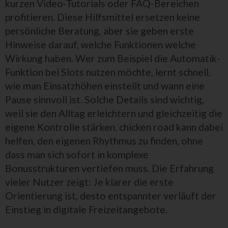
kurzen Video-Tutorials oder FAQ-Bereichen
profitieren. Diese Hilfsmittel ersetzen keine
persönliche Beratung, aber sie geben erste
Hinweise darauf, welche Funktionen welche
Wirkung haben. Wer zum Beispiel die Automatik-
Funktion bei Slots nutzen möchte, lernt schnell,
wie man Einsatzhöhen einstellt und wann eine
Pause sinnvoll ist. Solche Details sind wichtig,
weil sie den Alltag erleichtern und gleichzeitig die
eigene Kontrolle stärken. chicken road kann dabei
helfen, den eigenen Rhythmus zu finden, ohne
dass man sich sofort in komplexe
Bonusstrukturen vertiefen muss. Die Erfahrung
vieler Nutzer zeigt: Je klarer die erste
Orientierung ist, desto entspannter verläuft der
Einstieg in digitale Freizeitangebote.