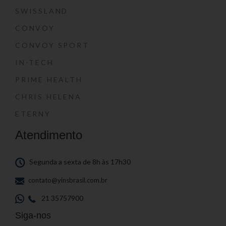
SWISSLAND
CONVOY
CONVOY SPORT
IN-TECH
PRIME HEALTH
CHRIS HELENA
ETERNY
Atendimento
Segunda a sexta de 8h às 17h30
contato@yinsbrasil.com.br
21 35757900
Siga-nos