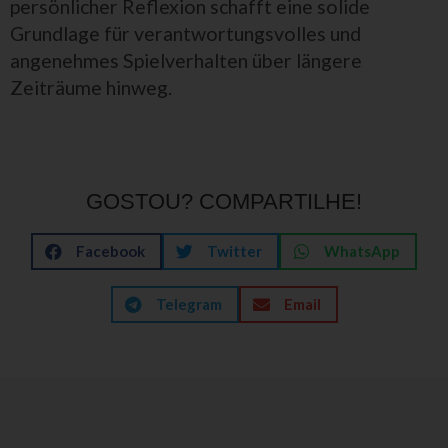
persönlicher Reflexion schafft eine solide
Grundlage für verantwortungsvolles und
angenehmes Spielverhalten über längere
Zeiträume hinweg.
GOSTOU? COMPARTILHE!
Facebook
Twitter
WhatsApp
Telegram
Email