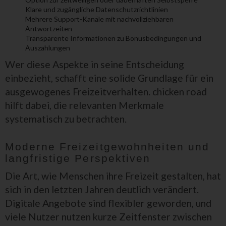
Klare und zugängliche Datenschutzrichtlinien
Mehrere Support-Kanäle mit nachvollziehbaren
Antwortzeiten
Transparente Informationen zu Bonusbedingungen und
Auszahlungen
Wer diese Aspekte in seine Entscheidung
einbezieht, schafft eine solide Grundlage für ein
ausgewogenes Freizeitverhalten. chicken road
hilft dabei, die relevanten Merkmale
systematisch zu betrachten.
Moderne Freizeitgewohnheiten und
langfristige Perspektiven
Die Art, wie Menschen ihre Freizeit gestalten, hat
sich in den letzten Jahren deutlich verändert.
Digitale Angebote sind flexibler geworden, und
viele Nutzer nutzen kurze Zeitfenster zwischen