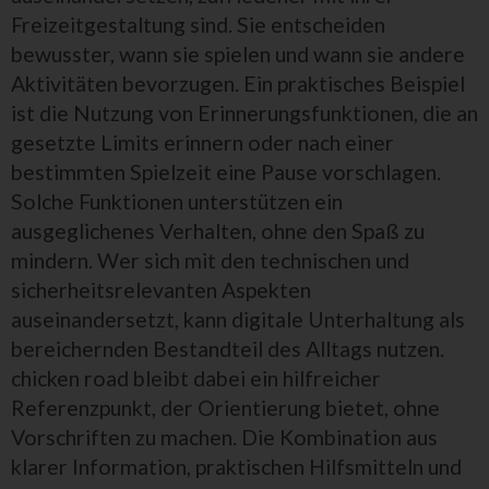
Freizeitgestaltung sind. Sie entscheiden
bewusster, wann sie spielen und wann sie andere
Aktivitäten bevorzugen. Ein praktisches Beispiel
ist die Nutzung von Erinnerungsfunktionen, die an
gesetzte Limits erinnern oder nach einer
bestimmten Spielzeit eine Pause vorschlagen.
Solche Funktionen unterstützen ein
ausgeglichenes Verhalten, ohne den Spaß zu
mindern. Wer sich mit den technischen und
sicherheitsrelevanten Aspekten
auseinandersetzt, kann digitale Unterhaltung als
bereichernden Bestandteil des Alltags nutzen.
chicken road bleibt dabei ein hilfreicher
Referenzpunkt, der Orientierung bietet, ohne
Vorschriften zu machen. Die Kombination aus
klarer Information, praktischen Hilfsmitteln und