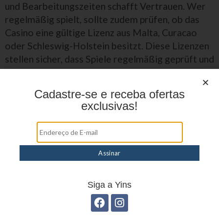
und Bearbeitungszeiten schafft Vertrauen. Wer
regelmäßig spielt, sollte zudem prüfen, ob das
Casino eine gültige Lizenz aus Malta, Curacao
oder Schleswig-Holstein besitzt. Diese Lizenzen
stellen sicher, dass Spiele regelmäßig geprüft und
RNG-Algorithmen zertifiziert werden.
Cadastre-se e receba ofertas
Monatliches Einzahlungslimit selbst festlegen
exclusivas!
Reality-Check alle 30 Minuten aktivieren
Separate E-Mail-Adresse für Casino-Kommunikation nutzen
Spielzeit täglich auf maximal 90 Minuten begrenzen
Moderne Freizeitgewohnheiten und
chicken road im Alltag
Das Freizeitverhalten hat sich in den letzten
Siga a Yins
Jahren stark verändert. Viele Menschen nutzen
mobile Geräte, um kurze Spielpausen in den
Arbeitsalltag einzubauen. Dabei steht weniger