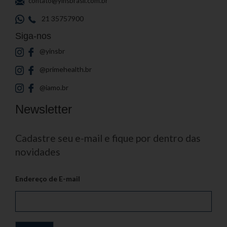
contato@yinsbrasil.com.br
21 35757900
Siga-nos
@yinsbr
@primehealth.br
@iamo.br
Newsletter
Cadastre seu e-mail e fique por dentro das
novidades
Endereço de E-mail