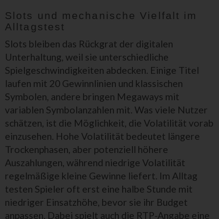
Slots und mechanische Vielfalt im
Alltagstest
Slots bleiben das Rückgrat der digitalen
Unterhaltung, weil sie unterschiedliche
Spielgeschwindigkeiten abdecken. Einige Titel
laufen mit 20 Gewinnlinien und klassischen
Symbolen, andere bringen Megaways mit
variablen Symbolanzahlen mit. Was viele Nutzer
schätzen, ist die Möglichkeit, die Volatilität vorab
einzusehen. Hohe Volatilität bedeutet längere
Trockenphasen, aber potenziell höhere
Auszahlungen, während niedrige Volatilität
regelmäßige kleine Gewinne liefert. Im Alltag
testen Spieler oft erst eine halbe Stunde mit
niedriger Einsatzhöhe, bevor sie ihr Budget
anpassen. Dabei spielt auch die RTP-Angabe eine