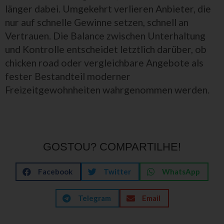
länger dabei. Umgekehrt verlieren Anbieter, die
nur auf schnelle Gewinne setzen, schnell an
Vertrauen. Die Balance zwischen Unterhaltung
und Kontrolle entscheidet letztlich darüber, ob
chicken road oder vergleichbare Angebote als
fester Bestandteil moderner
Freizeitgewohnheiten wahrgenommen werden.
GOSTOU? COMPARTILHE!
Facebook
Twitter
WhatsApp
Telegram
Email