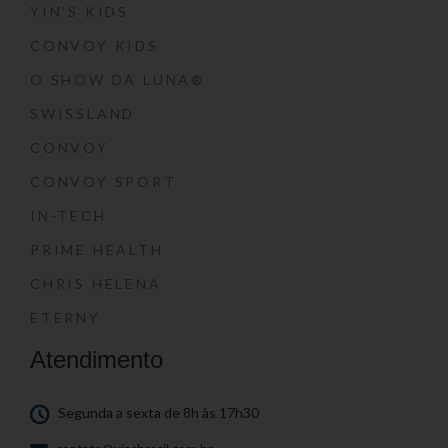
YIN’S KIDS
CONVOY KIDS
O SHOW DA LUNA®
SWISSLAND
CONVOY
CONVOY SPORT
IN-TECH
PRIME HEALTH
CHRIS HELENA
ETERNY
Atendimento
Segunda a sexta de 8h às 17h30