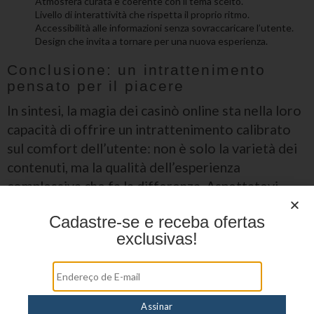
Atmosfera curata e coerente con il tema scelto.
Livello di interattività che rispetta il proprio ritmo.
Accessibilità alle informazioni senza sovraccaricare l’utente.
Design che invita a tornare per una nuova esperienza.
Conclusione: un intrattenimento
pensato per il piacere
In sintesi, la magia dei casinò online sta nella loro
capacità di offrire un intrattenimento calibrato
sul comfort dell’utente: non è solo la varietà dei
contenuti, ma la qualità dell’esperienza
complessiva che fa la differenza. Aspettatevi
eleganza nell’interfaccia, un ritmo che potete
Cadastre-se e receba ofertas
modulare e piccoli dettagli che trasformano una
exclusivas!
semplice sessione in un momento di svago ben
riuscito. È un tipo di intrattenimento pensato per
chi cerca chiarezza, velocità e la libertà di godersi
il tempo al proprio ritmo.