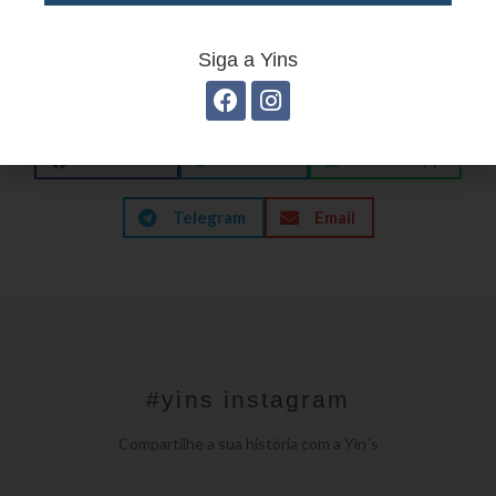
Siga a Yins
GOSTOU? COMPARTILHE!
Facebook
Twitter
WhatsApp
Telegram
Email
#yins instagram
Compartilhe a sua história com a Yin´s