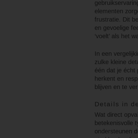
gebruikservaring
elementen zorge
frustratie. Dit b
en gevoelige fe
‘voelt’ als het 
In een vergelijk
zulke kleine det
één dat je écht 
herkent en resp
blijven en te ve
Details in d
Wat direct opva
betekenisvolle t
ondersteunen de 