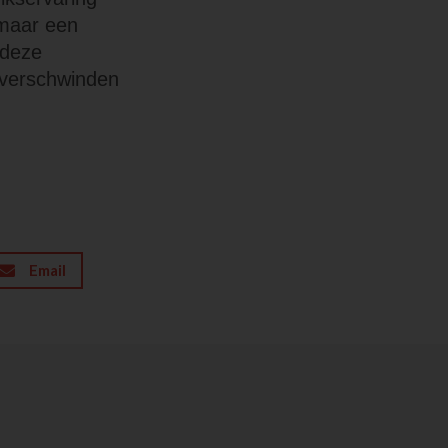
 maar een
 deze
t verschwinden
Email