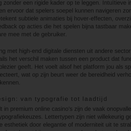
 zonder een rigide kader op te leggen. Intuïtieve i
n ervoor dat spelers soepel kunnen navigeren zond
etekent subtiele animaties bij hover-effecten, overzich
edback op acties die het spelen bijna tastbaar mak
ware mee met de gebruiker.
ing met high-end digitale diensten uit andere sector
ails het verschil maken tussen een product dat func
plezier geeft. Het voelt alsof het platform jou als sp
ecteert, wat op zijn beurt weer de bereidheid verh
rkennen.
esign: van typografie tot laadtijd
lt in premium online casino’s zijn de vaak onopval
ypografiekeuzes. Lettertypen zijn niet willekeurig 
esthetiek door elegantie of moderniteit uit te stra