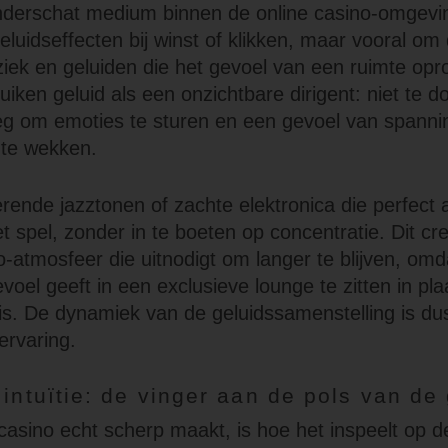
nderschat medium binnen de online casino-omgevi
eluidseffecten bij winst of klikken, maar vooral om 
ek en geluiden die het gevoel van een ruimte opr
uiken geluid als een onzichtbare dirigent: niet te 
g om emoties te sturen en een gevoel van spanni
 te wekken.
ende jazztonen of zachte elektronica die perfect a
t spel, zonder in te boeten op concentratie. Dit cr
-atmosfeer die uitnodigt om langer te blijven, omd
voel geeft in een exclusieve lounge te zitten in pl
s. De dynamiek van de geluidssamenstelling is dus
-ervaring.
 intuïtie: de vinger aan de pols van de
casino echt scherp maakt, is hoe het inspeelt op d