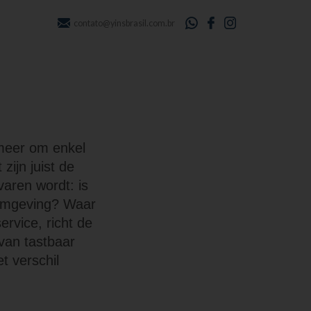
contato@yinsbrasil.com.br
 meer om enkel
ijn juist de
varen wordt: is
lomgeving? Waar
rvice, richt de
 van tastbaar
t verschil