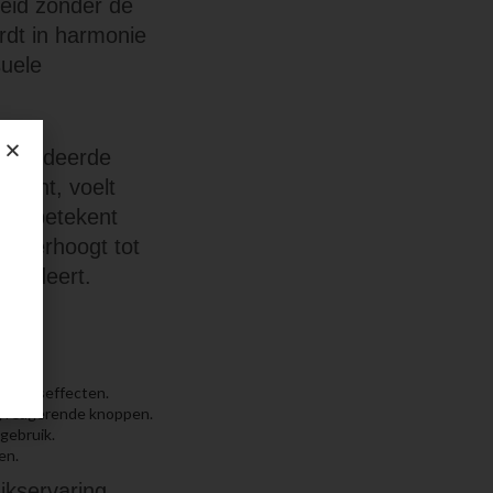
heid zonder de
rdt in harmonie
suele
gewaardeerde
toont, voelt
ing betekent
ng verhoogt tot
waardeert.
s.
eluidseffecten.
ag reagerende knoppen.
gebruik.
en.
ikservaring