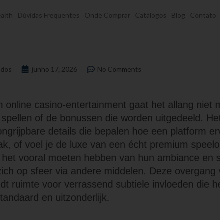
alth
Dúvidas Frequentes
Onde Comprar
Catálogos
Blog
Contato
dos
junho 17, 2026
No Comments
n online casino-entertainment gaat het allang niet
spellen of de bonussen die worden uitgedeeld. Het z
 ongrijpbare details die bepalen hoe een platform er
ak, of voel je de luxe van een écht premium spee
s het vooral moeten hebben van hun ambiance en se
t zich op sfeer via andere middelen. Deze overgang
edt ruimte voor verrassend subtiele invloeden die he
andaard en uitzonderlijk.