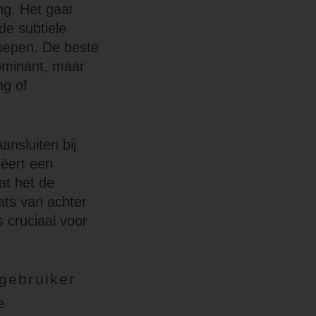
ng. Het gaat
de subtiele
oepen. De beste
dominant, maar
ng of
ansluiten bij
eëert een
at het de
aats van achter
 cruciaal voor
 gebruiker
e