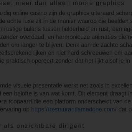
esse: meer dan alleen mooie graphics
rdig online casino zijn de graphics uiteraard sche
de echte luxe zit in de manier waarop die beelde
 rustige balans tussen helderheid en rust, een eg
onder overdaad, en harmonieuze animaties die no
eiden om langer te blijven. Denk aan de zachte sch
zelfsprekend lijken en niet hard schreeuwen om aa
e praktisch opereert zonder dat het lijkt alsof je i
emde visuele presentatie werkt net zoals in excell
 een belofte is van wat komt. Dit element draagt in
e toonaard die een platform onderscheidt van de r
etervaring op
https://restaurantlamadone.com/
dat o
 als onzichtbare dirigent