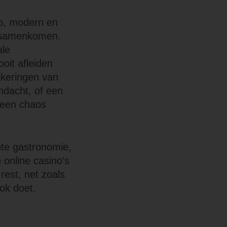
rp, modern en
n samenkomen.
ale
oit afleiden
akeringen van
ndacht, of een
n een chaos
ente gastronomie,
 online casino’s
est, net zoals
ok doet.