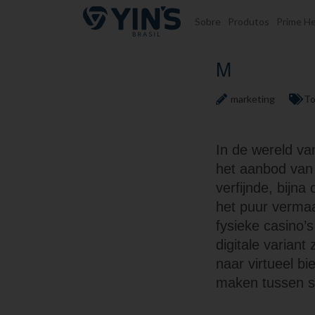
Pular para o conteúdo
Sobre
Produtos
Prime He
M
marketing
To
In de wereld va
het aanbod van 
verfijnde, bijna
het puur verma
fysieke casino’
digitale varian
naar virtueel bi
maken tussen st