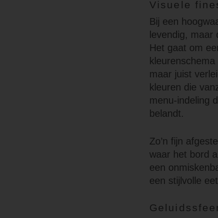
Visuele fin
Bij een hoogwaa
levendig, maar 
Het gaat om een
kleurenschema z
maar juist verl
kleuren die van
menu-indeling di
belandt.
Zo’n fijn afgest
waar het bord al
een onmiskenbar
een stijlvolle e
Geluidssfeer