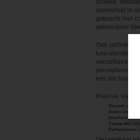
strakke, leesba
speelsheid te o
gebracht met co
ademruimte bie
Ook technische 
luxe-elementen.
vanzelfsprekend
perceptieverlies
iets dat haast t
Kleine versc
Visueel:
subtiel
Audio:
kalmeren
Interface:
intuï
Typografie:
zorg
Performance:
s
De optelsom va