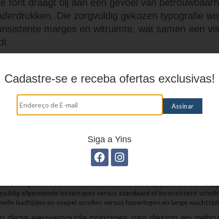
re font draagt bij aan een gevoel van betrouwbaar
nderdrukken. Die zorgvuldig gekozen typografie wo
nsistente marges en witruimte, wat samen een vi
dt.
details zoals laadtijd en responsiviteit zijn onder
Cadastre-se e receba ofertas exclusivas!
 Een platform dat soepel reageert en direct inhoud 
 intuïtief en professioneel. Iedere seconde vertrag
 van kwaliteit, terwijl een directe respons de ervari
astbaar aanvoelt: een digitale service die jouw tijd 
Siga a Yins
hillen, grootse impact: een overzicht
e kleurgradaties en rustige animaties versus felle, storende designkeuze
de achtergrondmuziek met lage volumebalans versus overdonderende g
tieve navigatie met directe feedback versus onduidelijke menu’s en tra
vuldig afgestemde lettertypes versus standaard of inconsistent schrift
nelle laadtijden en soepel scrollen versus haperingen en lange wachttijd
n deze eeuwenoude principes van design en gebru