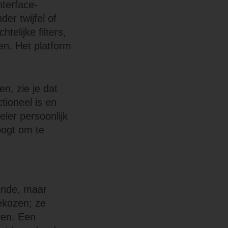
nterface-
er twijfel of
telijke filters,
en. Het platform
en, zie je dat
tioneel is en
eler persoonlijk
oogt om te
lende, maar
gekozen; ze
len. Een