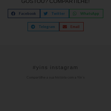
GOSTOU? COMPARTILHE!
Facebook
Twitter
WhatsApp
Telegram
Email
#yins instagram
Compartilhe a sua história com a Yin´s