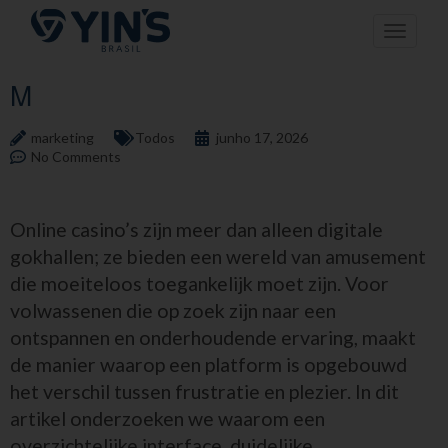
Pular
Toggle n
para
o
conteúdo
M
marketing
Todos
junho 17, 2026
No Comments
Online casino’s zijn meer dan alleen digitale
gokhallen; ze bieden een wereld van amusement
die moeiteloos toegankelijk moet zijn. Voor
volwassenen die op zoek zijn naar een
ontspannen en onderhoudende ervaring, maakt
de manier waarop een platform is opgebouwd
het verschil tussen frustratie en plezier. In dit
artikel onderzoeken we waarom een
overzichtelijke interface, duidelijke