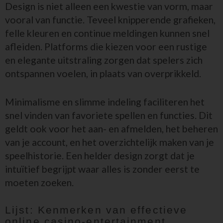
Design is niet alleen een kwestie van vorm, maar
vooral van functie. Teveel knipperende grafieken,
felle kleuren en continue meldingen kunnen snel
afleiden. Platforms die kiezen voor een rustige
en elegante uitstraling zorgen dat spelers zich
ontspannen voelen, in plaats van overprikkeld.
Minimalisme en slimme indeling faciliteren het
snel vinden van favoriete spellen en functies. Dit
geldt ook voor het aan- en afmelden, het beheren
van je account, en het overzichtelijk maken van je
speelhistorie. Een helder design zorgt dat je
intuïtief begrijpt waar alles is zonder eerst te
moeten zoeken.
Lijst: Kenmerken van effectieve
online casino-entertainment