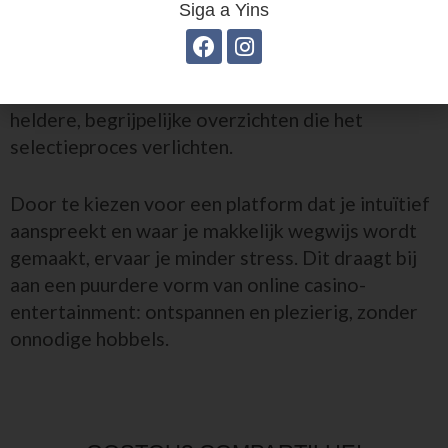
Siga a Yins
hiervan is een betrouwbare vergelijkingssite,
waar bijvoorbeeld
welke online casino is het
beste
centraal staat. Zowel beginners als
doorgewinterde spelers vinden hier vaak
heldere, begrijpelijke overzichten die het
selectieproces verlichten.
Door te kiezen voor een platform dat je intuïtief
aanspreekt en waar je makkelijk wegwijs wordt
gemaakt, ervaar je minder stress. Dit draagt bij
aan een puurdere vorm van online casino-
entertainment: ontspannen en plezierig, zonder
onnodige hobbels.