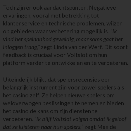
Toch zijn er ook aandachtspunten. Negatieve
ervaringen, vooral met betrekking tot
klantenservice en technische problemen, wijzen
op gebieden waar verbetering mogelijk is.
“Ik
vind het spelaanbod geweldig, maar soms gaat het
inloggen traag,”
zegt Linda van der Werf. Dit soort
feedback is cruciaal voor Voltslot om hun
platform verder te ontwikkelen en te verbeteren.
Uiteindelijk blijkt dat spelersrecensies een
belangrijk instrument zijn voor zowel spelers als
het casino zelf. Ze helpen nieuwe spelers om
weloverwogen beslissingen te nemen en bieden
het casino de kans om zijn diensten te
verbeteren.
“Ik blijf Voltslot volgen omdat ik geloof
dat ze luisteren naar hun spelers,”
zegt Max de