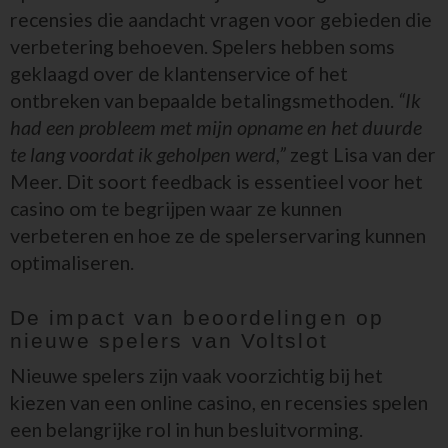
recensies die aandacht vragen voor gebieden die
verbetering behoeven. Spelers hebben soms
geklaagd over de klantenservice of het
ontbreken van bepaalde betalingsmethoden.
“Ik
had een probleem met mijn opname en het duurde
te lang voordat ik geholpen werd,”
zegt Lisa van der
Meer. Dit soort feedback is essentieel voor het
casino om te begrijpen waar ze kunnen
verbeteren en hoe ze de spelerservaring kunnen
optimaliseren.
De impact van beoordelingen op
nieuwe spelers van Voltslot
Nieuwe spelers zijn vaak voorzichtig bij het
kiezen van een online casino, en recensies spelen
een belangrijke rol in hun besluitvorming.