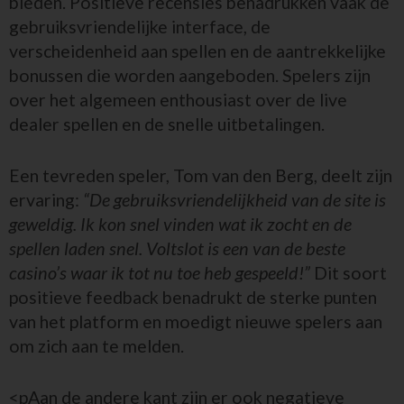
bieden. Positieve recensies benadrukken vaak de
gebruiksvriendelijke interface, de
verscheidenheid aan spellen en de aantrekkelijke
bonussen die worden aangeboden. Spelers zijn
over het algemeen enthousiast over de live
dealer spellen en de snelle uitbetalingen.
Een tevreden speler, Tom van den Berg, deelt zijn
ervaring:
“De gebruiksvriendelijkheid van de site is
geweldig. Ik kon snel vinden wat ik zocht en de
spellen laden snel. Voltslot is een van de beste
casino’s waar ik tot nu toe heb gespeeld!”
Dit soort
positieve feedback benadrukt de sterke punten
van het platform en moedigt nieuwe spelers aan
om zich aan te melden.
<pAan de andere kant zijn er ook negatieve