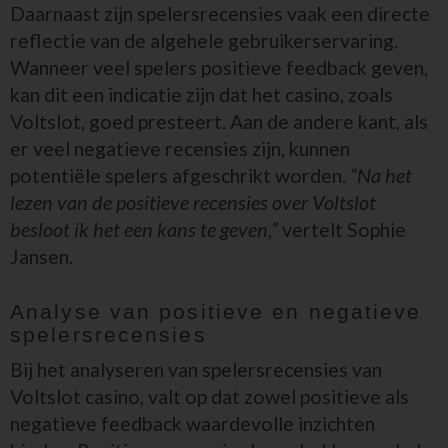
Daarnaast zijn spelersrecensies vaak een directe
reflectie van de algehele gebruikerservaring.
Wanneer veel spelers positieve feedback geven,
kan dit een indicatie zijn dat het casino, zoals
Voltslot, goed presteert. Aan de andere kant, als
er veel negatieve recensies zijn, kunnen
potentiële spelers afgeschrikt worden.
“Na het
lezen van de positieve recensies over Voltslot
besloot ik het een kans te geven,”
vertelt Sophie
Jansen.
Analyse van positieve en negatieve
spelersrecensies
Bij het analyseren van spelersrecensies van
Voltslot casino, valt op dat zowel positieve als
negatieve feedback waardevolle inzichten