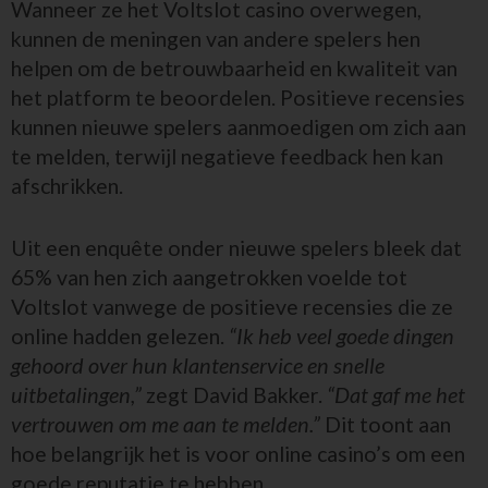
Wanneer ze het Voltslot casino overwegen,
kunnen de meningen van andere spelers hen
helpen om de betrouwbaarheid en kwaliteit van
het platform te beoordelen. Positieve recensies
kunnen nieuwe spelers aanmoedigen om zich aan
te melden, terwijl negatieve feedback hen kan
afschrikken.
Uit een enquête onder nieuwe spelers bleek dat
65% van hen zich aangetrokken voelde tot
Voltslot vanwege de positieve recensies die ze
online hadden gelezen.
“Ik heb veel goede dingen
gehoord over hun klantenservice en snelle
uitbetalingen,”
zegt David Bakker.
“Dat gaf me het
vertrouwen om me aan te melden.”
Dit toont aan
hoe belangrijk het is voor online casino’s om een
goede reputatie te hebben.