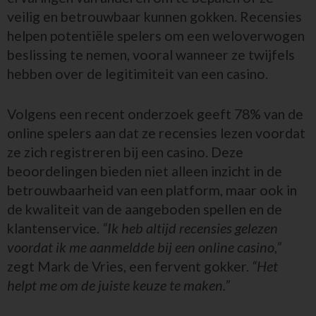
veilig en betrouwbaar kunnen gokken. Recensies
helpen potentiële spelers om een weloverwogen
beslissing te nemen, vooral wanneer ze twijfels
hebben over de legitimiteit van een casino.
Volgens een recent onderzoek geeft 78% van de
online spelers aan dat ze recensies lezen voordat
ze zich registreren bij een casino. Deze
beoordelingen bieden niet alleen inzicht in de
betrouwbaarheid van een platform, maar ook in
de kwaliteit van de aangeboden spellen en de
klantenservice.
“Ik heb altijd recensies gelezen
voordat ik me aanmeldde bij een online casino,”
zegt Mark de Vries, een fervent gokker.
“Het
helpt me om de juiste keuze te maken.”