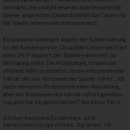
verstärkt, die sowohl neue als auch bestehende
Spieler ansprechen. Dadurch bleibt das Casino für
die Spieler interessant und dynamisch.
Ein weiterer wichtiger Aspekt der Spielerfahrung
ist der Kundenservice. OscarSpin Casino setzt auf
einen 24/7-Support, der Spielern jederzeit zur
Verfügung steht. Die Möglichkeit, schnell und
effizient Hilfe zu erhalten, ist ein entscheidender
Faktor, der das Vertrauen der Spieler stärkt. „Ich
hatte einmal ein Problem mit einer Auszahlung,
aber der Kundenservice hat mir sofort geholfen.
Das gibt mir ein gutes Gefühl!“, berichtet
Tim S.
.
Sicherheitsmaßnahmen und
verantwortungsvolles Spielen im