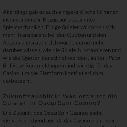
Allerdings gab es auch einige kritische Stimmen,
insbesondere in Bezug auf bestimmte
Spielmechaniken. Einige Spieler wünschen sich
mehr Transparenz bei den Quoten und den
Auszahlungsraten. „Ich würde gerne mehr
darüber wissen, wie die Spiele funktionieren und
wie die Quoten berechnet werden“, äußert
Peter
B.
. Diese Rückmeldungen sind wichtig für das
Casino, um die Plattform kontinuierlich zu
verbessern.
Zukunftsausblick: Was erwartet die
Spieler im OscarSpin Casino?
Die Zukunft des OscarSpin Casinos sieht
vielversprechend aus, da das Casino plant, sein