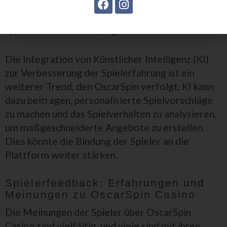
überschreitet. „Ich habe gehört, dass VR-Spiele
auf dem Weg sind. Das würde das Spielen noch
spannender machen!“, sagt
Jens R.
.
Die Integration von Künstlicher Intelligenz (KI)
zur Verbesserung der Spielerfahrung ist ein
weiterer Trend, den OscarSpin verfolgt. KI kann
dazu beitragen, personalisierte Spielvorschläge
zu machen und das Spielverhalten zu analysieren,
um maßgeschneiderte Angebote zu erstellen.
Dies könnte die Bindung der Spieler an die
Plattform weiter stärken.
Spielerfeedback: Erfahrungen und
Meinungen zu OscarSpin Casino
Die Meinungen der Spieler über OscarSpin
Casino sind vielfältig, und viele sind mit ihren