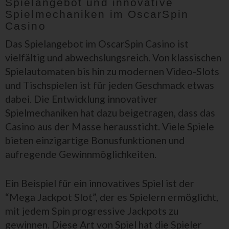
Spielangebot und innovative
Spielmechaniken im OscarSpin
Casino
Das Spielangebot im OscarSpin Casino ist
vielfältig und abwechslungsreich. Von klassischen
Spielautomaten bis hin zu modernen Video-Slots
und Tischspielen ist für jeden Geschmack etwas
dabei. Die Entwicklung innovativer
Spielmechaniken hat dazu beigetragen, dass das
Casino aus der Masse heraussticht. Viele Spiele
bieten einzigartige Bonusfunktionen und
aufregende Gewinnmöglichkeiten.
Ein Beispiel für ein innovatives Spiel ist der
“Mega Jackpot Slot”, der es Spielern ermöglicht,
mit jedem Spin progressive Jackpots zu
gewinnen. Diese Art von Spiel hat die Spieler