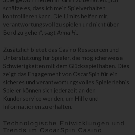
schätze es, dass ich mein Spielverhalten
kontrollieren kann. Die Limits helfen mir,
verantwortungsvoll zu spielen und nicht über
Bord zu gehen“, sagt
Anna H.
.
Zusätzlich bietet das Casino Ressourcen und
Unterstützung für Spieler, die möglicherweise
Schwierigkeiten mit dem Glücksspiel haben. Dies
zeigt das Engagement von OscarSpin für ein
sicheres und verantwortungsvolles Spielerlebnis.
Spieler können sich jederzeit an den
Kundenservice wenden, um Hilfe und
Informationen zu erhalten.
Technologische Entwicklungen und
Trends im OscarSpin Casino