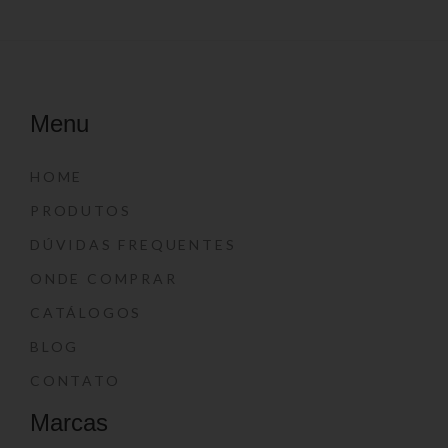
Menu
HOME
PRODUTOS
DÚVIDAS FREQUENTES
ONDE COMPRAR
CATÁLOGOS
BLOG
CONTATO
Marcas