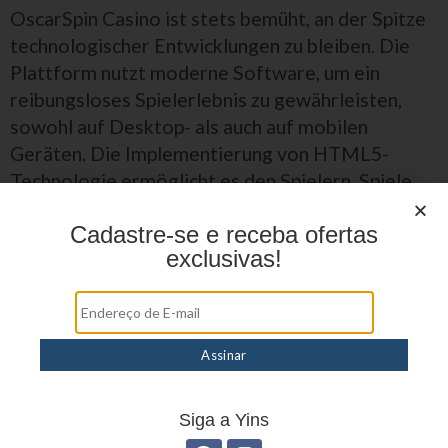
OscarSpin Casino ist stets bemüht, an der Spitze
technologischer Entwicklungen zu bleiben. Die
Plattform nutzt moderne Software, um ein
reibungsloses Spielerlebnis zu gewährleisten,
sowohl auf Desktop- als auch auf mobilen
Geräten. Die Implementierung von HTML5-
Technologie ermöglicht es den Spielern, Spiele
ohne Downloads direkt im Browser zu spielen.
Cadastre-se e receba ofertas
exclusivas!
Darüber hinaus experimentiert das Casino mit
neuen Technologien wie Virtual Reality (VR) und
Augmented Reality (AR), um das Spielerlebnis
weiter zu verbessern. Diese Technologien
könnten in naher Zukunft eine immersive
Spielerfahrung bieten, die die Grenzen des
Siga a Yins
herkömmlichen Online-Glücksspiels