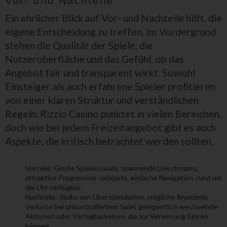
Vor- und Nachteile
Ein ehrlicher Blick auf Vor- und Nachteile hilft, die
eigene Entscheidung zu treffen. Im Vordergrund
stehen die Qualität der Spiele, die
Nutzeroberfläche und das Gefühl, ob das
Angebot fair und transparent wirkt. Sowohl
Einsteiger als auch erfahrene Spieler profitieren
von einer klaren Struktur und verständlichen
Regeln. Rizzio Casino punktet in vielen Bereichen,
doch wie bei jedem Freizeitangebot gibt es auch
Aspekte, die kritisch betrachtet werden sollten.
Vorteile: Große Spielauswahl, spannende Livestreams,
attraktive Progressive-Jackpots, einfache Navigation, rund um
die Uhr verfügbar.
Nachteile: Risiko von Überstimulation, mögliche finanzielle
Verluste bei unkontrolliertem Spiel, gelegentlich wechselnde
Aktionen oder Verfügbarkeiten, die zur Verwirrung führen
können.