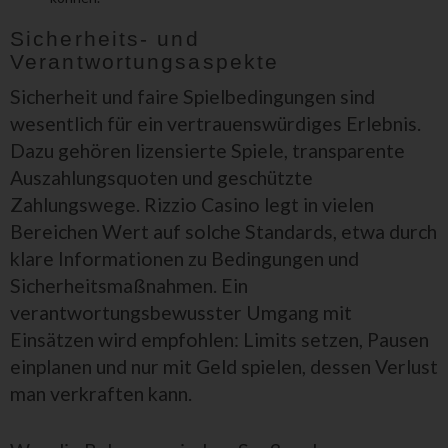
Sicherheits- und
Verantwortungsaspekte
Sicherheit und faire Spielbedingungen sind
wesentlich für ein vertrauenswürdiges Erlebnis.
Dazu gehören lizensierte Spiele, transparente
Auszahlungsquoten und geschützte
Zahlungswege. Rizzio Casino legt in vielen
Bereichen Wert auf solche Standards, etwa durch
klare Informationen zu Bedingungen und
Sicherheitsmaßnahmen. Ein
verantwortungsbewusster Umgang mit
Einsätzen wird empfohlen: Limits setzen, Pausen
einplanen und nur mit Geld spielen, dessen Verlust
man verkraften kann.