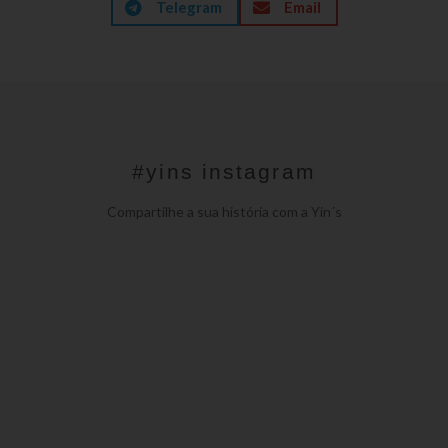
Telegram
Email
#yins instagram
Compartilhe a sua história com a Yin´s