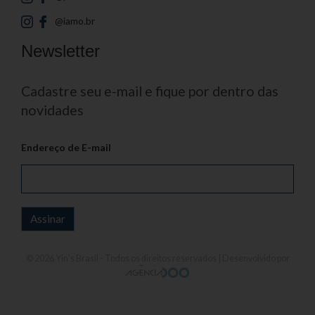
@iamo.br
Newsletter
Cadastre seu e-mail e fique por dentro das
novidades
Endereço de E-mail
© 2026
Yin's Brasil
- Todos os direitos reservados | Desenvolvido por