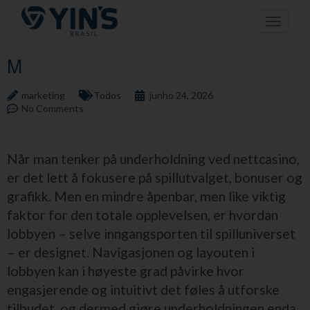
Pular
Toggle n
para
o
conteúdo
M
marketing
Todos
junho 24, 2026
No Comments
Når man tenker på underholdning ved nettcasino,
er det lett å fokusere på spillutvalget, bonuser og
grafikk. Men en mindre åpenbar, men like viktig
faktor for den totale opplevelsen, er hvordan
lobbyen – selve inngangsporten til spilluniverset
– er designet. Navigasjonen og layouten i
lobbyen kan i høyeste grad påvirke hvor
engasjerende og intuitivt det føles å utforske
tilbudet, og dermed gjøre underholdningen enda