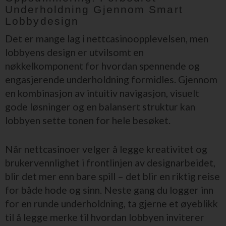
Underholdning Gjennom Smart
Lobbydesign
Det er mange lag i nettcasinoopplevelsen, men
lobbyens design er utvilsomt en
nøkkelkomponent for hvordan spennende og
engasjerende underholdning formidles. Gjennom
en kombinasjon av intuitiv navigasjon, visuelt
gode løsninger og en balansert struktur kan
lobbyen sette tonen for hele besøket.
Når nettcasinoer velger å legge kreativitet og
brukervennlighet i frontlinjen av designarbeidet,
blir det mer enn bare spill – det blir en riktig reise
for både hode og sinn. Neste gang du logger inn
for en runde underholdning, ta gjerne et øyeblikk
til å legge merke til hvordan lobbyen inviterer