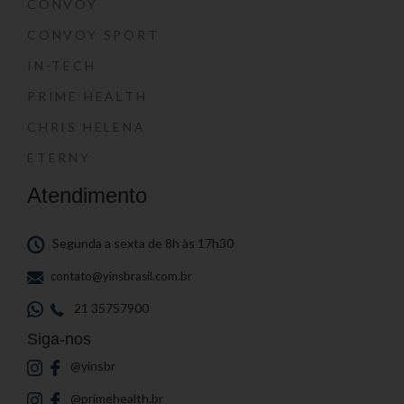
CONVOY
CONVOY SPORT
IN-TECH
PRIME HEALTH
CHRIS HELENA
ETERNY
Atendimento
Segunda a sexta de 8h às 17h30
contato@yinsbrasil.com.br
21 35757900
Siga-nos
@yinsbr
@primehealth.br