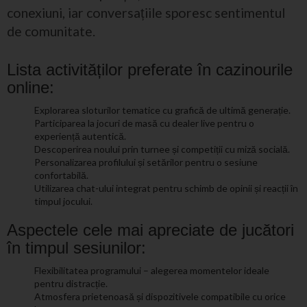
conexiuni, iar conversațiile sporesc sentimentul
de comunitate.
Lista activităților preferate în cazinourile
online:
Explorarea sloturilor tematice cu grafică de ultimă generație.
Participarea la jocuri de masă cu dealer live pentru o
experiență autentică.
Descoperirea noului prin turnee și competiții cu miză socială.
Personalizarea profilului și setărilor pentru o sesiune
confortabilă.
Utilizarea chat-ului integrat pentru schimb de opinii și reacții în
timpul jocului.
Aspectele cele mai apreciate de jucători
în timpul sesiunilor:
Flexibilitatea programului – alegerea momentelor ideale
pentru distracție.
Atmosfera prietenoasă și dispozitivele compatibile cu orice