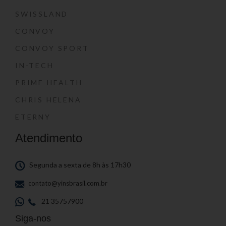
SWISSLAND
CONVOY
CONVOY SPORT
IN-TECH
PRIME HEALTH
CHRIS HELENA
ETERNY
Atendimento
Segunda a sexta de 8h às 17h30
contato@yinsbrasil.com.br
21 35757900
Siga-nos