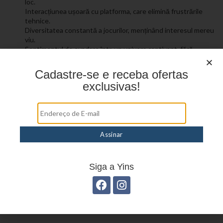
loc.
Interacțiunea ușoară cu platforma, care elimină frustrările
tehnice.
Diversitatea constantă a jocurilor, menținând interesul mereu
viu.
Sentimentul de evadare într-un univers captivant, fără
presiunea spațiului fizic.
Cadastre-se e receba ofertas
exclusivas!
GOSTOU? COMPARTILHE!
Facebook
Twitter
WhatsApp
Telegram
Email
Siga a Yins