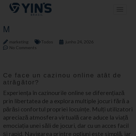
Pular
Toggle n
para
o
conteúdo
M
marketing
Todos
junho 24, 2026
No Comments
Ce face un cazinou online atât de
atrăgător?
Experiența în cazinourile online se diferențiază
prin libertatea de a explora multiple jocuri fără a
părăsi confortul propriei locuințe. Mulți utilizatori
apreciază atmosfera virtuală care aduce la viață
emociația unei săli de jocuri, dar cu un acces facil
și rapid. Navigarea printre opțiuni este simplă, iar