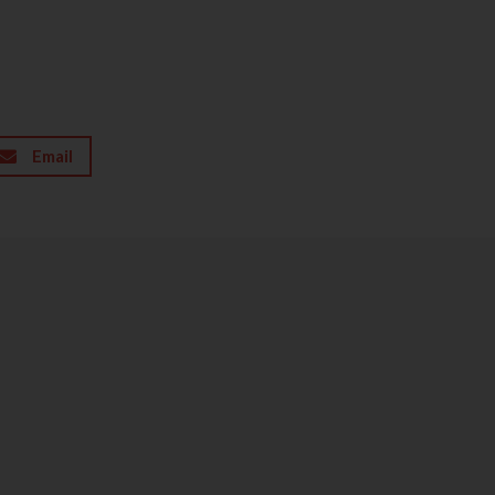
Email