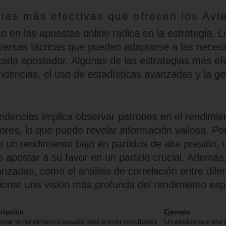
gias más efectivas que ofrecen los Avi
to en las apuestas online radica en la estrategia. 
versas tácticas que pueden adaptarse a las neces
cada apostador. Algunas de las estrategias más efe
endencias, el uso de estadísticas avanzadas y la ge
tendencias implica observar patrones en el rendimie
ores, lo que puede revelar información valiosa. Por
o un rendimiento bajo en partidos de alta presión,
o apostar a su favor en un partido crucial. Además,
nzadas, como el análisis de correlación entre difer
onar una visión más profunda del rendimiento esp
ripción
Ejemplo
rvar el rendimiento pasado para prever resultados
Un equipo que pier