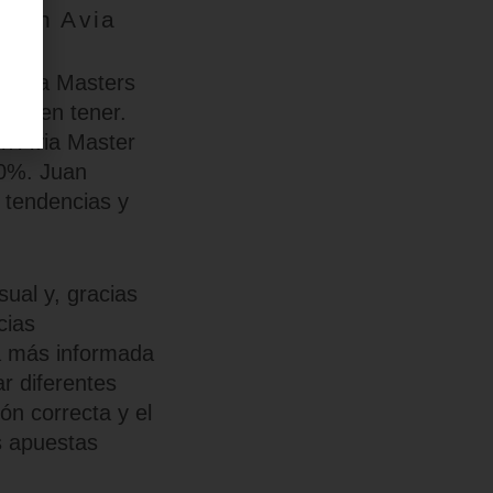
 con Avia
o Avia Masters
pueden tener.
un Avia Master
70%. Juan
e tendencias y
ual y, gracias
cias
ra más informada
ar diferentes
n correcta y el
s apuestas