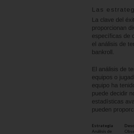
Las estrate
La clave del éxi
proporcionan di
específicas de 
el análisis de t
bankroll.
El análisis de 
equipos o jugad
equipo ha tenid
puede decidir n
estadísticas ava
pueden proporci
Estrategia
Desc
Análisis de
Obse