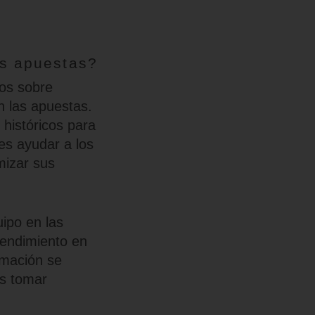
as apuestas?
cos sobre
en las apuestas.
 históricos para
es ayudar a los
mizar sus
ipo en las
rendimiento en
rmación se
es tomar