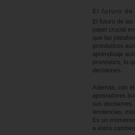
El futuro de
El futuro de la
papel crucial e
que las platafo
pronósticos aún 
aprendizaje au
pronóstico, lo 
decisiones.
Además, con el 
apostadores bus
sus decisiones.
tendencias, est
Es un momento 
a estos cambios