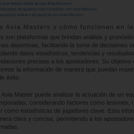
 que debes evitar al usar Avia Masters
 Historias de quienes han triunfado con Avia Masters
 apuestas online y el papel de los Avia Masters
s Avia Masters y cómo funcionan en l
s son plataformas que brindan análisis y pronósti
inas deportivas, facilitando la toma de decisiones 
ilando datos estadísticos, tendencias y resultados
daciones precisas a los apostadores. Su objetivo 
rpretar la información de manera que puedan maxi
e éxito.
 Avia Master puede analizar la actuación de un equ
emporadas, considerando factores como lesiones, 
sí como estadísticas de jugadores clave. Esta info
era clara y concisa, permitiendo a los apostador
rmadas.