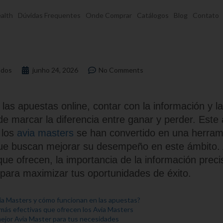
alth
Dúvidas Frequentes
Onde Comprar
Catálogos
Blog
Contato
dos
junho 24, 2026
No Comments
las apuestas online, contar con la información y l
 marcar la diferencia entre ganar y perder. Este a
 los
avia masters
se han convertido en una herram
que buscan mejorar su desempeño en este ámbito.
 que ofrecen, la importancia de la información prec
para maximizar tus oportunidades de éxito.
ia Masters y cómo funcionan en las apuestas?
 más efectivas que ofrecen los Avia Masters
mejor Avia Master para tus necesidades