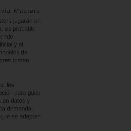
Avia Masters
sters jugarán un
a, es probable
ciendo
icial y el
modelos de
dores toman
s, los
ción para guiar
s en datos y
esta demanda.
 que se adapten