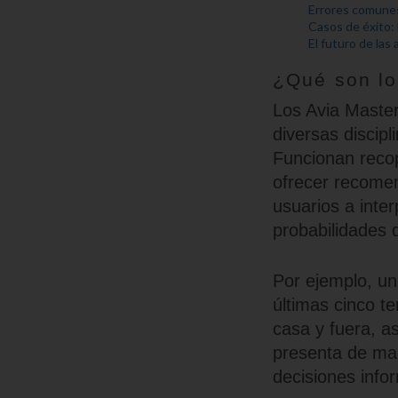
Errores comunes
Casos de éxito:
El futuro de las
¿Qué son lo
Los Avia Master
diversas discipl
Funcionan recop
ofrecer recomen
usuarios a inte
probabilidades d
Por ejemplo, un
últimas cinco t
casa y fuera, a
presenta de man
decisiones info