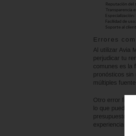
Reputación del s
Transparencia e
Especialización
Facilidad de uso
Soporte al clien
Errores com
Al utilizar Avia
perjudicar tu r
comunes es la f
pronósticos sin 
múltiples fuent
Otro error frec
lo que puedes p
presupuesto y re
experiencia de a