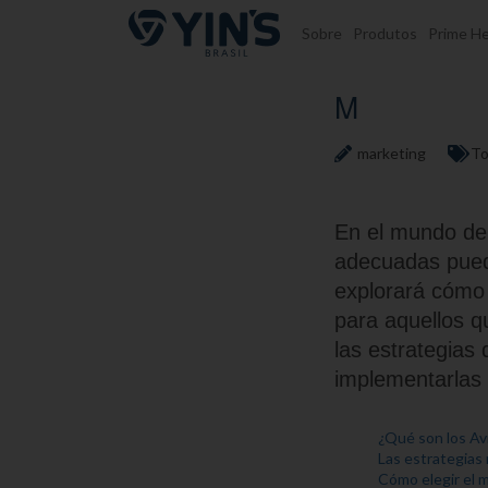
Pular para o conteúdo
Sobre
Produtos
Prime He
M
marketing
To
En el mundo de 
adecuadas puede
explorará cómo
para aquellos 
las estrategias
implementarlas 
¿Qué son los Av
Las estrategias
Cómo elegir el 