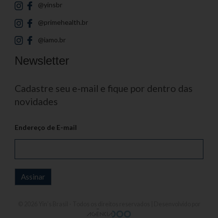
@yinsbr
@primehealth.br
@iamo.br
Newsletter
Cadastre seu e-mail e fique por dentro das
novidades
Endereço de E-mail
© 2026
Yin's Brasil
- Todos os direitos reservados | Desenvolvido por