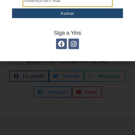
betritt, erlebt nicht nur eine Sammlung von
Angeboten, sondern eine kleine, temporäre
Bühne — sorgfältig gestaltet, damit jeder
Moment Stil hat.
Siga a Yins
GOSTOU? COMPARTILHE!
Facebook
Twitter
WhatsApp
Telegram
Email