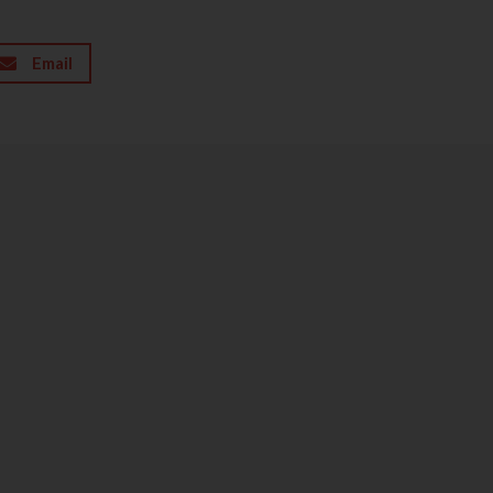
Email