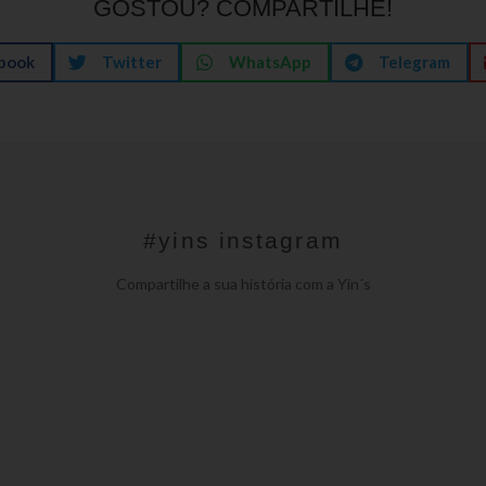
GOSTOU? COMPARTILHE!
book
Twitter
WhatsApp
Telegram
#yins instagram
Compartilhe a sua história com a Yin´s