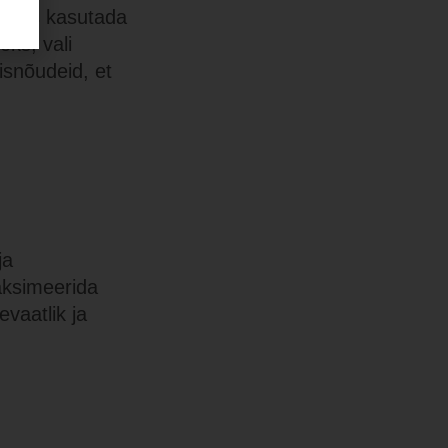
imalus kasutada
ks, vali
snõudeid, et
ja
aksimeerida
vaatlik ja