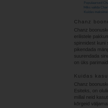
Populaarsed Ch
Miks valida Cha
Kuidas maksimee
Chanz boonu
Chanz boonuskoo
erilistele pakk
spinnidest kuni
pikendada mängu
suurendada sinu
on üks parimaid
Kuidas kas
Chanz boonusko
Esiteks, on olul
millal neid kas
kõrgeid väljama