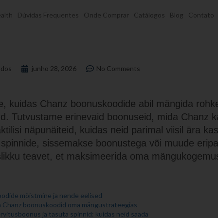
alth
Dúvidas Frequentes
Onde Comprar
Catálogos
Blog
Contato
dos
junho 28, 2026
No Comments
eme, kuidas Chanz boonuskoodide abil mängida roh
d. Tutvustame erinevaid boonuseid, mida Chanz ka
tilisi näpunäiteid, kuidas neid parimal viisil ära k
a spinnide, sissemakse boonustega või muude erip
tuslikku teavet, et maksimeerida oma mängukogemu
odide mõistmine ja nende eelised
a Chanz boonuskoodid oma mängustrateegias
rvitusboonus ja tasuta spinnid: kuidas neid saada