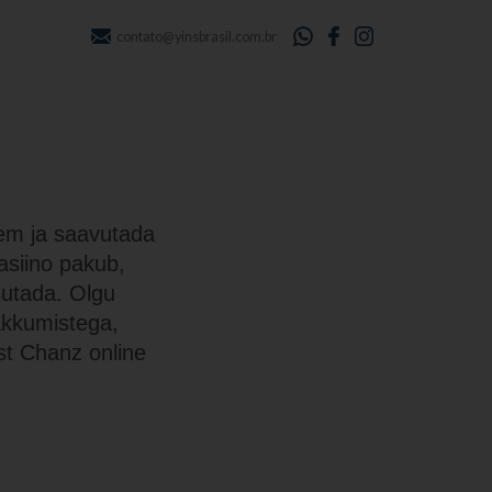
contato@yinsbrasil.com.br
kem ja saavutada
siino pakub,
asutada. Olgu
akkumistega,
st Chanz online