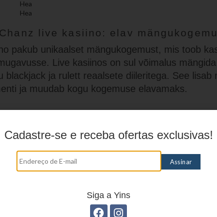
Hea
Hea
 Chanz live kasiino: elav mängukogem
ino pakub unikaalset mängukogemust, mis toob kas
mugavusse. Live kasiinos on sul võimalus mängida k
lackjack ja rulett reaalsete diileritega. See lisa
ementi ja muudab kogu kogemuse elavamaks.
ängides on oluline kasutada boonuseid, mis võiva
ja võimalusi. Chanz live kasiinos võivad boonused
Cadastre-se e receba ofertas exclusivas!
et veenduge, et kontrollite, millised pakkumised on
tatav proovida erinevaid mänge, et leida oma lem
 strateegiat.
imeerida oma võite Chanz kasiinos
Siga a Yins
erimiseks Chanz kasiinos on mitmeid strateegiai