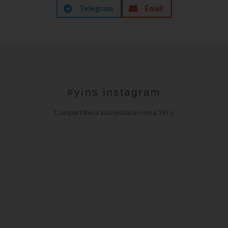
Telegram
Email
#yins instagram
Compartilhe a sua história com a Yin´s