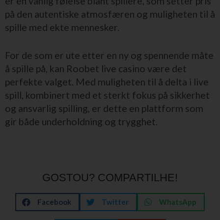
er en vanlig følelse blant spillere, som setter pris
på den autentiske atmosfæren og muligheten til å
spille med ekte mennesker.
For de som er ute etter en ny og spennende måte
å spille på, kan Roobet live casino være det
perfekte valget. Med muligheten til å delta i live
spill, kombinert med et sterkt fokus på sikkerhet
og ansvarlig spilling, er dette en plattform som
gir både underholdning og trygghet.
GOSTOU? COMPARTILHE!
Facebook
Twitter
WhatsApp