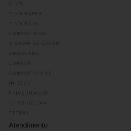
YIN’S
YIN’S PAPER
YIN’S KIDS
CONVOY KIDS
O SHOW DA LUNA®
SWISSLAND
CONVOY
CONVOY SPORT
IN-TECH
PRIME HEALTH
CHRIS HELENA
ETERNY
Atendimento