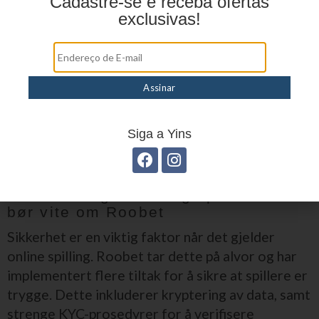
månedlige bonuser, som gir ekstra insentiv til å
Cadastre-se e receba ofertas
exclusivas!
spille.
Som
Jonas M.
har erfart: “Jeg fikk en fantastisk
velkomstbonus da jeg registrerte meg. Det ga
meg muligheten til å spille flere spill uten å bruke
mye av mine egne penger.” Slike tilbakemeldinger
Siga a Yins
viser hvordan bonusprogrammet kan forbedre
spillopplevelsen.
Sikkerhet og ansvarlig spill: Hva du
bør vite om Roobet
Sikkerhet er en viktig faktor når det gjelder
online spilling. Roobet tar dette på alvor og har
implementert flere tiltak for å sikre at spillere er
trygge. Dette inkluderer kryptering av data, samt
strenge KYC-prosedyrer for å verifisere