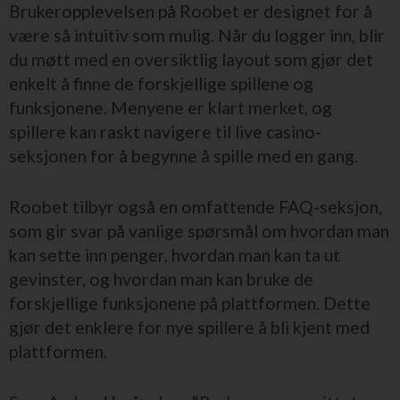
Brukeropplevelsen på Roobet er designet for å
være så intuitiv som mulig. Når du logger inn, blir
du møtt med en oversiktlig layout som gjør det
enkelt å finne de forskjellige spillene og
funksjonene. Menyene er klart merket, og
spillere kan raskt navigere til live casino-
seksjonen for å begynne å spille med en gang.
Roobet tilbyr også en omfattende FAQ-seksjon,
som gir svar på vanlige spørsmål om hvordan man
kan sette inn penger, hvordan man kan ta ut
gevinster, og hvordan man kan bruke de
forskjellige funksjonene på plattformen. Dette
gjør det enklere for nye spillere å bli kjent med
plattformen.