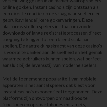
verschuiving gezien in de manier waarop spelers
online gokken. Instant casino’s zijn ontstaan als
een directe reactie op de vraag naar snellere en
gebruiksvriendelijkere gokervaringen. Deze
platforms stellen spelers in staat om zonder
downloads of lange registratieprocessen direct
toegang te krijgen tot een breed scala aan
spellen. De aantrekkingskracht van deze casino’s
is vooral te danken aan de snelheid en het gemak
waarmee gebruikers kunnen spelen, wat perfect
aansluit bij de levensstijl van moderne spelers.
Met de toenemende populariteit van mobiele
apparaten is het aantal spelers dat kiest voor
instant casino’s exponentieel toegenomen. Deze
platforms zijn ontworpen om naadloos te
functioneren op smartphones en tablets,