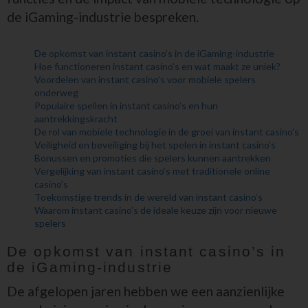
de iGaming-industrie bespreken.
De opkomst van instant casino’s in de iGaming-industrie
Hoe functioneren instant casino’s en wat maakt ze uniek?
Voordelen van instant casino’s voor mobiele spelers
onderweg
Populaire spellen in instant casino’s en hun
aantrekkingskracht
De rol van mobiele technologie in de groei van instant casino’s
Veiligheid en beveiliging bij het spelen in instant casino’s
Bonussen en promoties die spelers kunnen aantrekken
Vergelijking van instant casino’s met traditionele online
casino’s
Toekomstige trends in de wereld van instant casino’s
Waarom instant casino’s de ideale keuze zijn voor nieuwe
spelers
De opkomst van instant casino’s in
de iGaming-industrie
De afgelopen jaren hebben we een aanzienlijke