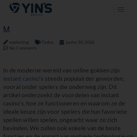
Pular
Toggle n
para
o
conteúdo
M
marketing
Todos
junho 30, 2026
No Comments
In de moderne wereld van online gokken zijn
instant casino
‘s steeds populairder geworden,
vooral onder spelers die onderweg zijn. Dit
artikel onderzoekt de voordelen van instant
casino’s, hoe ze functioneren en waarom ze de
ideale keuze zijn voor spelers die hun favoriete
spellen willen spelen, ongeacht waar ze zich
bevinden. We zullen ook enkele van de beste
functies en de impact van mobiele technologie op