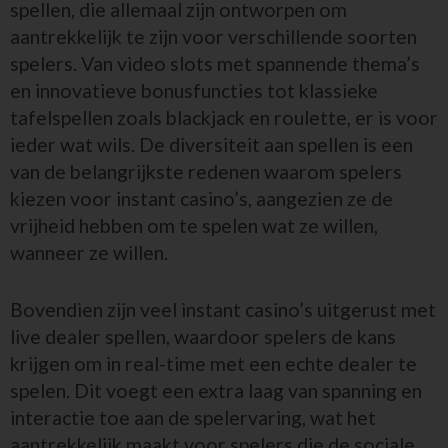
spellen, die allemaal zijn ontworpen om
aantrekkelijk te zijn voor verschillende soorten
spelers. Van video slots met spannende thema’s
en innovatieve bonusfuncties tot klassieke
tafelspellen zoals blackjack en roulette, er is voor
ieder wat wils. De diversiteit aan spellen is een
van de belangrijkste redenen waarom spelers
kiezen voor instant casino’s, aangezien ze de
vrijheid hebben om te spelen wat ze willen,
wanneer ze willen.
Bovendien zijn veel instant casino’s uitgerust met
live dealer spellen, waardoor spelers de kans
krijgen om in real-time met een echte dealer te
spelen. Dit voegt een extra laag van spanning en
interactie toe aan de spelervaring, wat het
aantrekkelijk maakt voor spelers die de sociale