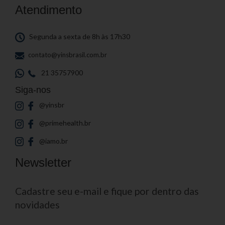
Atendimento
Segunda a sexta de 8h às 17h30
contato@yinsbrasil.com.br
21 35757900
Siga-nos
@yinsbr
@primehealth.br
@iamo.br
Newsletter
Cadastre seu e-mail e fique por dentro das
novidades