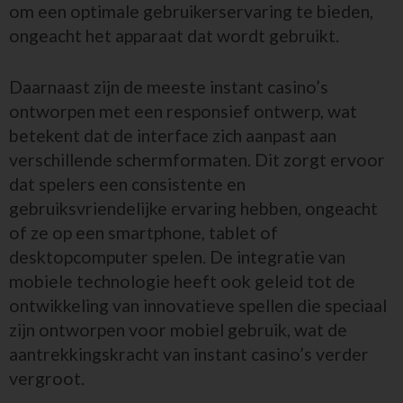
om een optimale gebruikerservaring te bieden,
ongeacht het apparaat dat wordt gebruikt.
Daarnaast zijn de meeste instant casino’s
ontworpen met een responsief ontwerp, wat
betekent dat de interface zich aanpast aan
verschillende schermformaten. Dit zorgt ervoor
dat spelers een consistente en
gebruiksvriendelijke ervaring hebben, ongeacht
of ze op een smartphone, tablet of
desktopcomputer spelen. De integratie van
mobiele technologie heeft ook geleid tot de
ontwikkeling van innovatieve spellen die speciaal
zijn ontworpen voor mobiel gebruik, wat de
aantrekkingskracht van instant casino’s verder
vergroot.