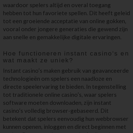
waardoor spelers altijd en overal toegang
hebben tot hun favoriete spellen. Dit heeft geleid
tot een groeiende acceptatie van online gokken,
vooral onder jongere generaties die gewend zijn
aan snelle en gemakkelijke digitale ervaringen.
Hoe functioneren instant casino’s en
wat maakt ze uniek?
Instant casino’s maken gebruik van geavanceerde
technologieën om spelers een naadloze en
directe speelervaring te bieden. In tegenstelling
tot traditionele online casino’s, waar spelers
software moeten downloaden, zijn instant
casino’s volledig browser-gebaseerd. Dit
betekent dat spelers eenvoudig hun webbrowser
kunnen openen, inloggen en direct beginnen met