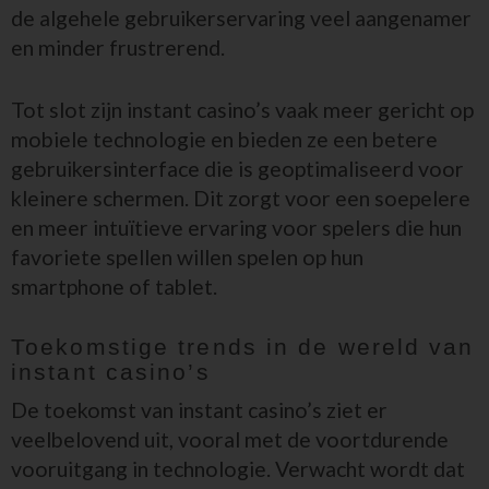
de algehele gebruikerservaring veel aangenamer
en minder frustrerend.
Tot slot zijn instant casino’s vaak meer gericht op
mobiele technologie en bieden ze een betere
gebruikersinterface die is geoptimaliseerd voor
kleinere schermen. Dit zorgt voor een soepelere
en meer intuïtieve ervaring voor spelers die hun
favoriete spellen willen spelen op hun
smartphone of tablet.
Toekomstige trends in de wereld van
instant casino’s
De toekomst van instant casino’s ziet er
veelbelovend uit, vooral met de voortdurende
vooruitgang in technologie. Verwacht wordt dat