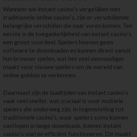
Wanneer we instant casino’s vergelijken met
traditionele online casino’s, zijn er verschillende
belangrijke verschillen die naar voren komen. Ten
eerste is de toegankelijkheid van instant casino’s
een groot voordeel. Spelers hoeven geen
software te downloaden en kunnen direct vanuit
hun browser spelen, wat het veel eenvoudiger
maakt voor nieuwe spelers om de wereld van
online gokken te verkennen.
Daarnaast zijn de laadtijden van instant casino’s
vaak veel sneller, wat cruciaal is voor mobiele
spelers die onderweg zijn. In tegenstelling tot
traditionele casino’s, waar spelers soms kunnen
vastlopen in lange downloads, kunnen instant
casino’s snel en efficiënt functioneren. Dit maakt