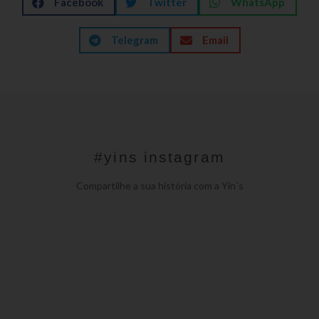
Facebook
Twitter
WhatsApp
Telegram
Email
#yins instagram
Compartilhe a sua história com a Yin´s