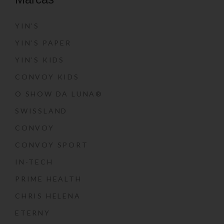
YIN’S
YIN’S PAPER
YIN’S KIDS
CONVOY KIDS
O SHOW DA LUNA®
SWISSLAND
CONVOY
CONVOY SPORT
IN-TECH
PRIME HEALTH
CHRIS HELENA
ETERNY