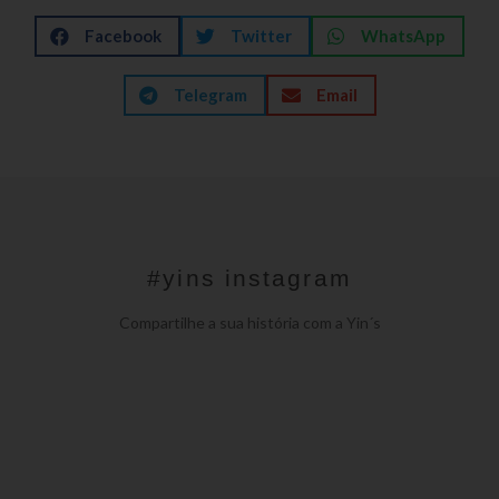
Facebook
Twitter
WhatsApp
Telegram
Email
#yins instagram
Compartilhe a sua história com a Yin´s