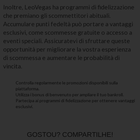
Inoltre, LeoVegas ha programmi di fidelizzazione
che premiano gli scommettitori abituali.
Accumulare punti fedeltà può portare a vantaggi
esclusivi, come scommesse gratuite o accesso a
eventi speciali. Assicuratevi di sfruttare queste
opportunità per migliorare la vostra esperienza
di scommessa e aumentare le probabilità di
vincita.
Controlla regolarmente le promozioni disponibili sulla
piattaforma.
Utilizza i bonus di benvenuto per ampliare il tuo bankroll.
Partecipa ai programmi di fidelizzazione per ottenere vantaggi
esclusivi.
GOSTOU? COMPARTILHE!