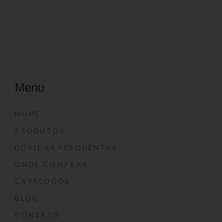
Menu
HOME
PRODUTOS
DÚVIDAS FREQUENTES
ONDE COMPRAR
CATÁLOGOS
BLOG
CONTATO