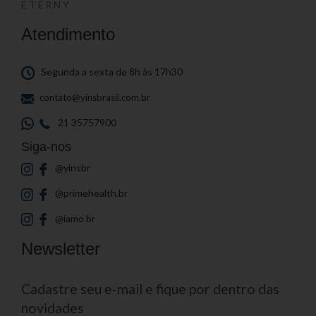
ETERNY
Atendimento
Segunda a sexta de 8h às 17h30
contato@yinsbrasil.com.br
21 35757900
Siga-nos
@yinsbr
@primehealth.br
@iamo.br
Newsletter
Cadastre seu e-mail e fique por dentro das
novidades