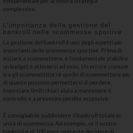
fondamentale per la vostra strategia
complessiva.
L’importanza della gestione del
bankroll nelle scommesse sportive
La gestione del bankroll è uno degli aspetti più
importanti delle scommesse sportive. Prima di
iniziare a scommettere, è fondamentale stabilire
un budget e attenersi ad esso. Un errore comune
tra gli scommettitori è quello di scommettere più
di quanto possono permettersi di perdere.
Impostare limiti chiari aiuta a mantenere il
controllo e a prevenire perdite eccessive.
È consigliabile suddividere il bankroll totale in
unità di scommessa. Ad esempio, se il vostro
bankroll è di 100 euro, potreste decidere di