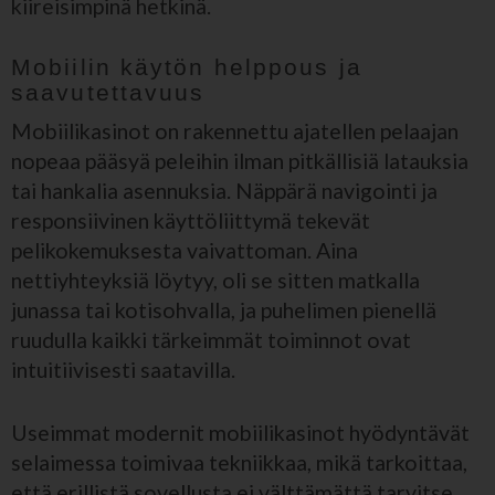
kiireisimpinä hetkinä.
Mobiilin käytön helppous ja
saavutettavuus
Mobiilikasinot on rakennettu ajatellen pelaajan
nopeaa pääsyä peleihin ilman pitkällisiä latauksia
tai hankalia asennuksia. Näppärä navigointi ja
responsiivinen käyttöliittymä tekevät
pelikokemuksesta vaivattoman. Aina
nettiyhteyksiä löytyy, oli se sitten matkalla
junassa tai kotisohvalla, ja puhelimen pienellä
ruudulla kaikki tärkeimmät toiminnot ovat
intuitiivisesti saatavilla.
Useimmat modernit mobiilikasinot hyödyntävät
selaimessa toimivaa tekniikkaa, mikä tarkoittaa,
että erillistä sovellusta ei välttämättä tarvitse