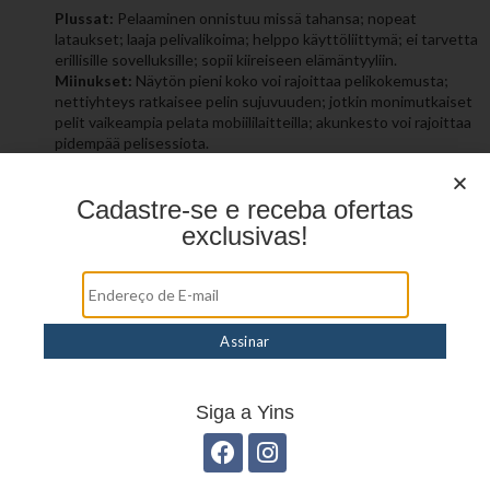
Plussat:
Pelaaminen onnistuu missä tahansa; nopeat
lataukset; laaja pelivalikoima; helppo käyttöliittymä; ei tarvetta
erillisille sovelluksille; sopii kiireiseen elämäntyyliin.
Miinukset:
Näytön pieni koko voi rajoittaa pelikokemusta;
nettiyhteys ratkaisee pelin sujuvuuden; jotkin monimutkaiset
pelit vaikeampia pelata mobiililaitteilla; akunkesto voi rajoittaa
pidempää pelisessiota.
Kun otetaan huomioon mobiilipelaamisen
Cadastre-se e receba ofertas
erityispiirteet ja verrataan niitä laajempaan
exclusivas!
kasinokenttään, saa pelaaja kattavan kuvan siitä,
miten viihde muuntuu helppokäyttöiseksi
taskussa kulkevan laitteen ruudulle. Voimakkaasti
mobiilikeskeinen pelaaminen korostaa pelien
teknistä toteutusta ja käyttäjäkokemusta
innovatiivisella tavalla, josta verkossa olevat,
Siga a Yins
esimerkiksi sivustolla https://terminaali360.com/,
voi lukea lisätietoa.