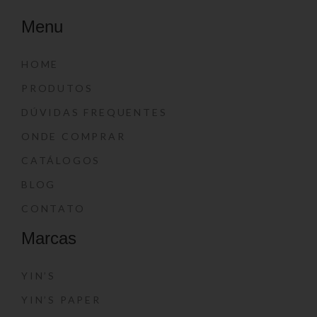
Menu
HOME
PRODUTOS
DÚVIDAS FREQUENTES
ONDE COMPRAR
CATÁLOGOS
BLOG
CONTATO
Marcas
YIN’S
YIN’S PAPER