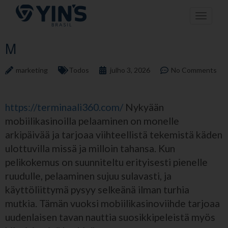
Pular
Toggle n
para
o
conteúdo
M
marketing
Todos
julho 3, 2026
No Comments
https://terminaali360.com/
Nykyään
mobiilikasinoilla pelaaminen on monelle
arkipäivää ja tarjoaa viihteellistä tekemistä käden
ulottuvilla missä ja milloin tahansa. Kun
pelikokemus on suunniteltu erityisesti pienelle
ruudulle, pelaaminen sujuu sulavasti, ja
käyttöliittymä pysyy selkeänä ilman turhia
mutkia. Tämän vuoksi mobiilikasinoviihde tarjoaa
uudenlaisen tavan nauttia suosikkipeleistä myös