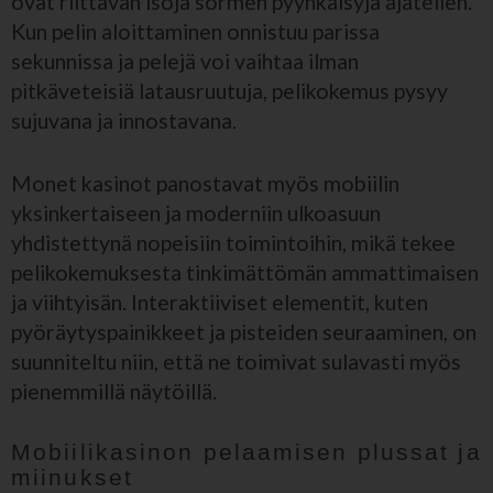
ovat riittävän isoja sormen pyyhkäisyjä ajatellen.
Kun pelin aloittaminen onnistuu parissa
sekunnissa ja pelejä voi vaihtaa ilman
pitkäveteisiä latausruutuja, pelikokemus pysyy
sujuvana ja innostavana.
Monet kasinot panostavat myös mobiilin
yksinkertaiseen ja moderniin ulkoasuun
yhdistettynä nopeisiin toimintoihin, mikä tekee
pelikokemuksesta tinkimättömän ammattimaisen
ja viihtyisän. Interaktiiviset elementit, kuten
pyöräytyspainikkeet ja pisteiden seuraaminen, on
suunniteltu niin, että ne toimivat sulavasti myös
pienemmillä näytöillä.
Mobiilikasinon pelaamisen plussat ja
miinukset