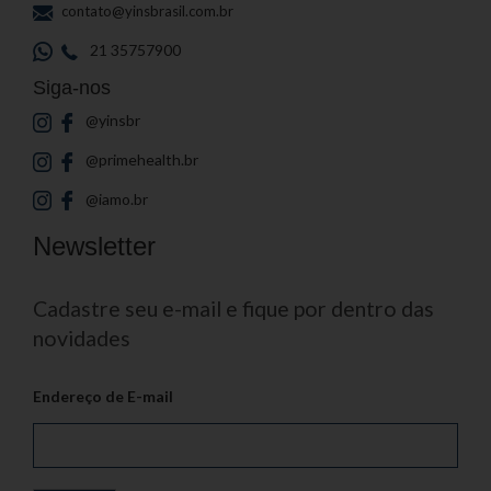
contato@yinsbrasil.com.br
21 35757900
Siga-nos
@yinsbr
@primehealth.br
@iamo.br
Newsletter
Cadastre seu e-mail e fique por dentro das
novidades
Endereço de E-mail