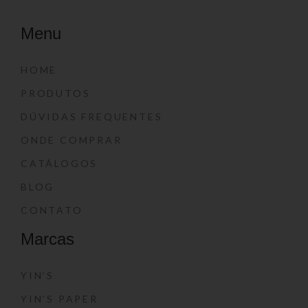
Menu
HOME
PRODUTOS
DÚVIDAS FREQUENTES
ONDE COMPRAR
CATÁLOGOS
BLOG
CONTATO
Marcas
YIN’S
YIN’S PAPER