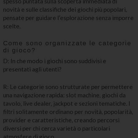
spesso puntata sulla scoperta immediata di
novità e sulle classifiche dei giochi più popolari,
pensate per guidare l’esplorazione senza imporre
scelte.
Come sono organizzate le categorie
di gioco?
D: In che modo i giochi sono suddivisi e
presentati agli utenti?
R: Le categorie sono strutturate per permettere
una navigazione rapida: slot machine, giochi da
tavolo, live dealer, jackpot e sezioni tematiche. I
filtri solitamente ordinano per novità, popolarità,
provider e caratteristiche, creando percorsi
diversi per chi cerca varietà o particolari
atmosfere di gioco.