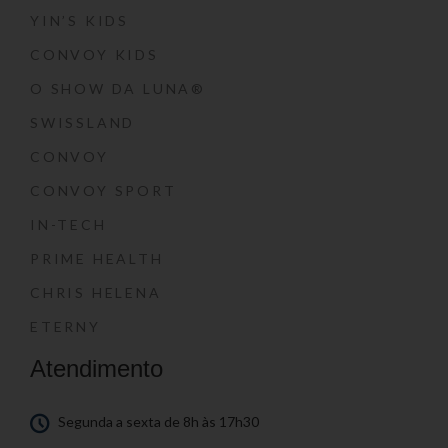
YIN’S KIDS
CONVOY KIDS
O SHOW DA LUNA®
SWISSLAND
CONVOY
CONVOY SPORT
IN-TECH
PRIME HEALTH
CHRIS HELENA
ETERNY
Atendimento
Segunda a sexta de 8h às 17h30