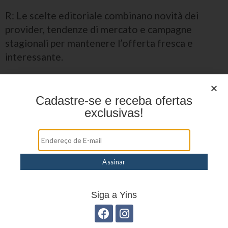
R: Le scelte editoriale combinano novità dei
provider, tendenze di mercato e campagne
stagionali per mantenere l’offerta fresca e
interessante.
Temi e grafica: per chi cerca atmosfere
Cadastre-se e receba ofertas
specifiche.
exclusivas!
Meccaniche e ritmo: per chi apprezza varietà
di esperienza più che regole.
Esperienza sociale: per chi preferisce
interazione live o tornei di comunità.
Siga a Yins
In sintesi, l’intrattenimento nei casinò online si
basa sulla curatela dell’offerta e sulla