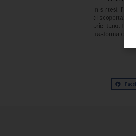
In sintesi, l’in
di scoperta: ca
orientano. Più c
trasforma ogni v
Face