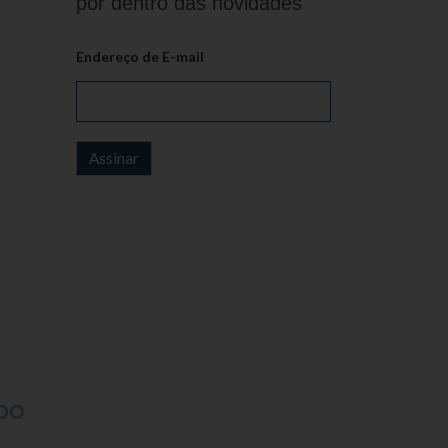
por dentro das novidades
Endereço de E-mail