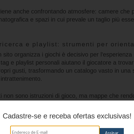
viene anche confrontando atmosfere: camere che p
atografica e spazi in cui prevale un taglio più esse
 ricerca e playlist: strumenti per orienta
n sito organizza i giochi è decisivo per l’esperienza
, tag e playlist personali aiutano il giocatore a trova
ropri gusti, trasformando un catalogo vasto in una 
 intrattenimento.
i non sono istruzioni di gioco, ma mappe che rend
 piacevole e creativa, permettendo di costruire un
Cadastre-se e receba ofertas exclusivas!
ma, fornitore, popolarità
lista preferiti, demo mode, suggerimenti editoriali