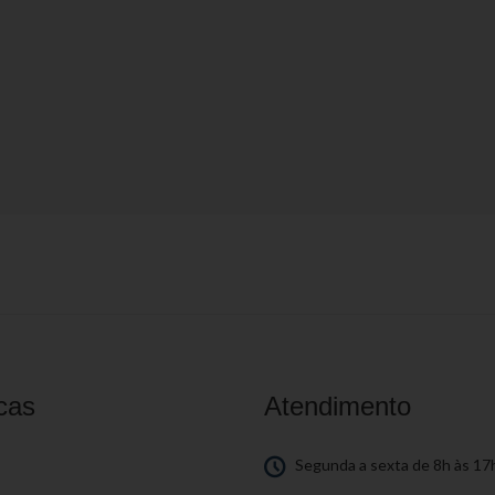
cas
Atendimento
S
Segunda a sexta de 8h às 17