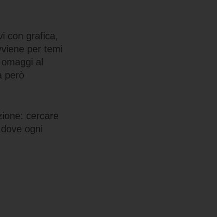
i con grafica,
vviene per temi
i omaggi al
a però
azione: cercare
o dove ogni