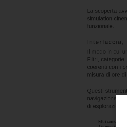
La scoperta av
simulation cinem
funzionale.
Interfaccia,
Il modo in cui u
Filtri, categorie
coerenti con i p
misura di ore di
Questi strument
navigazione più
di esplorazione.
Filtri comuni: te
Strumenti utili: 