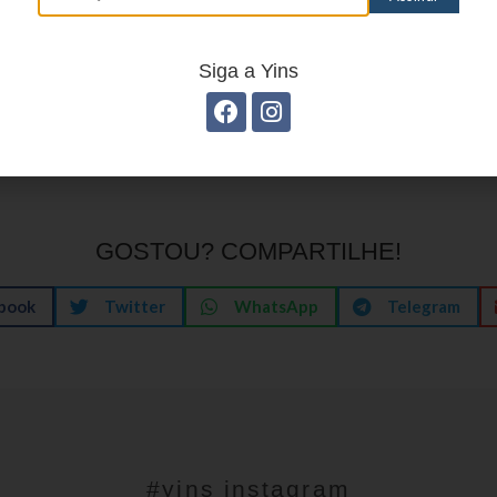
trattenimento dei casinò online si apprezza meglio 
taloghi che raccontano, stanze che emozionano e s
Siga a Yins
he ricette o metodi, ciò che resta è la curiosità —
isitatore in esploratore, alla ricerca di nuove sensaz
GOSTOU? COMPARTILHE!
book
Twitter
WhatsApp
Telegram
#yins instagram