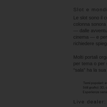
Slot e mondi
Le slot sono il 
colonna sonora 
— dalle avventur
cinema — e per 
richiedere spieg
Molti portali or
per tema o per s
“sala” ha la sua
Temi popolari: a
Stili grafici: 3D, 
Esperienze sensor
Live dealer: