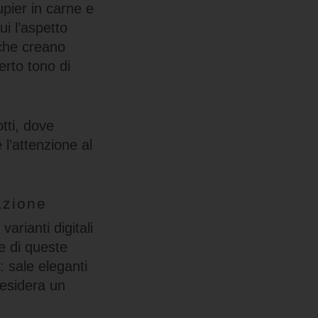
upier in carne e
ui l’aspetto
 che creano
erto tono di
otti, dove
l’attenzione al
tazione
varianti digitali
e di queste
: sale eleganti
desidera un