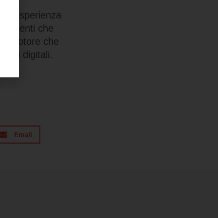
come esperienza
trumenti che
 un motore che
ioni digitali.
Email