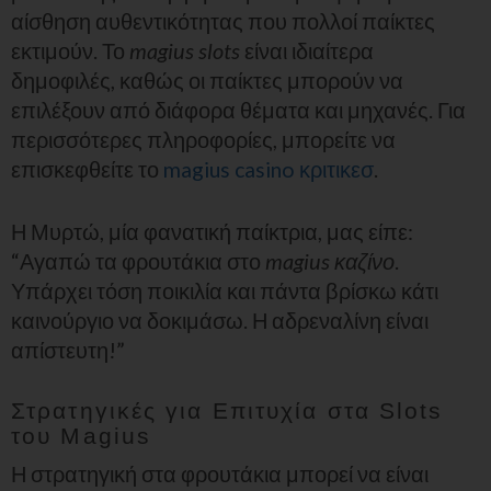
αίσθηση αυθεντικότητας που πολλοί παίκτες
εκτιμούν. Το
magius slots
είναι ιδιαίτερα
δημοφιλές, καθώς οι παίκτες μπορούν να
επιλέξουν από διάφορα θέματα και μηχανές. Για
περισσότερες πληροφορίες, μπορείτε να
επισκεφθείτε το
magius casino κριτικεσ
.
Η Μυρτώ, μία φανατική παίκτρια, μας είπε:
“Αγαπώ τα φρουτάκια στο
magius καζίνο
.
Υπάρχει τόση ποικιλία και πάντα βρίσκω κάτι
καινούργιο να δοκιμάσω. Η αδρεναλίνη είναι
απίστευτη!”
Στρατηγικές για Επιτυχία στα Slots
του Magius
Η στρατηγική στα φρουτάκια μπορεί να είναι