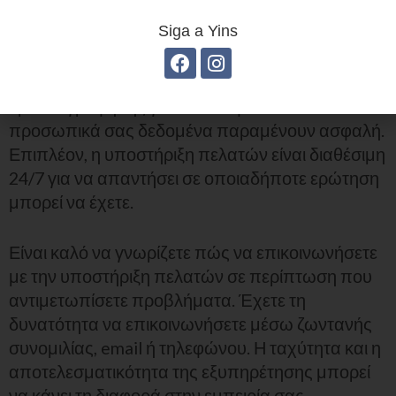
Casino
Siga a Yins
Η ασφάλεια είναι ένα από τα πιο σημαντικά
ζητήματα όταν παίζετε στο
magius online casino
.
Το καζίνο χρησιμοποιεί προηγμένες τεχνολογίες
κρυπτογράφησης για να διασφαλίσει ότι τα
προσωπικά σας δεδομένα παραμένουν ασφαλή.
Επιπλέον, η υποστήριξη πελατών είναι διαθέσιμη
24/7 για να απαντήσει σε οποιαδήποτε ερώτηση
μπορεί να έχετε.
Είναι καλό να γνωρίζετε πώς να επικοινωνήσετε
με την υποστήριξη πελατών σε περίπτωση που
αντιμετωπίσετε προβλήματα. Έχετε τη
δυνατότητα να επικοινωνήσετε μέσω ζωντανής
συνομιλίας, email ή τηλεφώνου. Η ταχύτητα και η
αποτελεσματικότητα της εξυπηρέτησης μπορεί
να κάνει τη διαφορά στην εμπειρία σας.