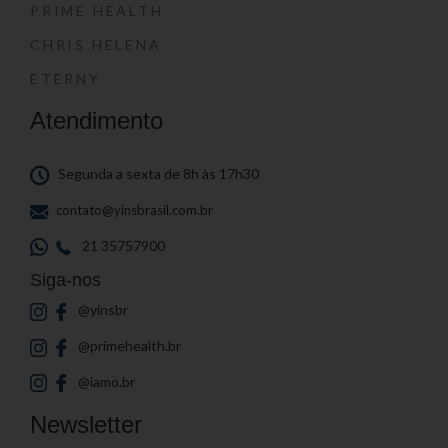
PRIME HEALTH
CHRIS HELENA
ETERNY
Atendimento
Segunda a sexta de 8h às 17h30
contato@yinsbrasil.com.br
21 35757900
Siga-nos
@yinsbr
@primehealth.br
@iamo.br
Newsletter