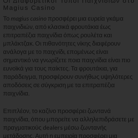
Οι Διαφορετικοί Τύποι Παιχνιδιών στο
Magius Casino
Το
magius casino
προσφέρει μια ευρεία γκάμα
παιχνιδιών, από κλασικά φρουτάκια έως
επιτραπέζια παιχνίδια όπως ρουλέτα και
μπλάκτζακ. Οι πιθανότητες νίκης διαφέρουν
ανάλογα με το παιχνίδι, επομένως είναι
σημαντικό να γνωρίζετε ποια παιχνίδια είναι πιο
ευνοϊκά για τους παίκτες. Τα φρουτάκια, για
παράδειγμα, προσφέρουν συνήθως υψηλότερες
αποδόσεις σε σύγκριση με τα επιτραπέζια
παιχνίδια.
Επιπλέον, το καζίνο προσφέρει ζωντανά
παιχνίδια, όπου μπορείτε να αλληλεπιδράσετε με
πραγματικούς dealers μέσω ζωντανής
μετάδοσης. Αυτή η εμπειρία προσφέρει μια