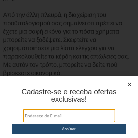
Από την άλλη πλευρά, η διαχείριση του
προϋπολογισμού σας σημαίνει ότι πρέπει να
έχετε μια σαφή εικόνα για το πόσα χρήματα
μπορείτε να ξοδέψετε. Σκεφτείτε να
χρησιμοποιήσετε μια λίστα ελέγχου για να
παρακολουθείτε τα κέρδη και τις απώλειες σας.
Με αυτόν τον τρόπο, μπορείτε να δείτε πού
βρίσκεστε οικονομικά.
Η
Ελένη
μας είπε: “Μέχρι που άρχισα να κρατώ
Cadastre-se e receba ofertas
exclusivas!
αρχείο των εξόδων μου, δεν καταλάβαινα πόσα
ξοδεύω. Τώρα, ξέρω πότε να σταματήσω και
πότε να συνεχίσω!”
Ασφάλεια και Υποστήριξη στο Magius