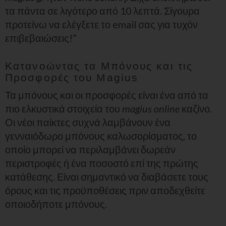
τα πάντα σε λιγότερο από 10 λεπτά. Σίγουρα
προτείνω να ελέγξετε το email σας για τυχόν
επιβεβαιώσεις!”
Κατανοώντας τα Μπόνους και τις
Προσφορές του Magius
Τα μπόνους και οι προσφορές είναι ένα από τα
πιο ελκυστικά στοιχεία του
magius online
καζίνο.
Οι νέοι παίκτες συχνά λαμβάνουν ένα
γενναιόδωρο μπόνους καλωσορίσματος, το
οποίο μπορεί να περιλαμβάνει δωρεάν
περιστροφές ή ένα ποσοστό επί της πρώτης
κατάθεσης. Είναι σημαντικό να διαβάσετε τους
όρους και τις προϋποθέσεις πριν αποδεχθείτε
οποιοδήποτε μπόνους.