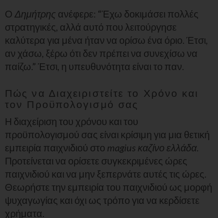
Ο
Δημήτρης
ανέφερε: “Έχω δοκιμάσει πολλές
στρατηγικές, αλλά αυτό που λειτούργησε
καλύτερα για μένα ήταν να ορίσω ένα όριο. Έτσι,
αν χάσω, ξέρω ότι δεν πρέπει να συνεχίσω να
παίζω.” Έτσι, η υπευθυνότητα είναι το παν.
Πώς να Διαχειριστείτε το Χρόνο και
τον Προϋπολογισμό σας
Η διαχείριση του χρόνου και του
προϋπολογισμού σας είναι κρίσιμη για μια θετική
εμπειρία παιχνιδιού στο
magius καζίνο ελλάδα
.
Προτείνεται να ορίσετε συγκεκριμένες ώρες
παιχνιδιού και να μην ξεπερνάτε αυτές τις ώρες.
Θεωρήστε την εμπειρία του παιχνιδιού ως μορφή
ψυχαγωγίας και όχι ως τρόπο για να κερδίσετε
χρήματα.