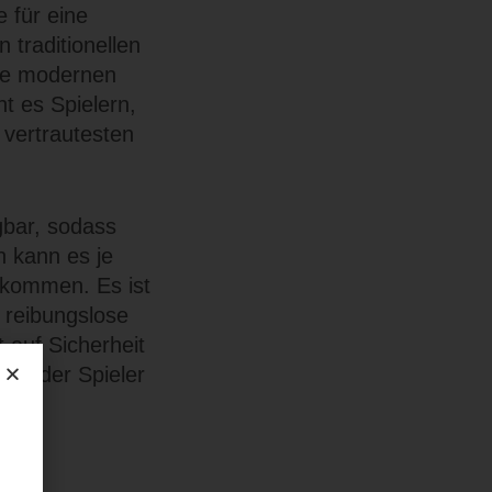
 für eine
traditionellen
ie modernen
t es Spielern,
 vertrautesten
gbar, sodass
n kann es je
 kommen. Es ist
 reibungslose
 auf Sicherheit
en der Spieler