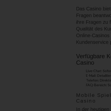
Das Casino biet
Fragen beantwor
ihre Fragen zu 
Qualität des Kun
Online-Casinos 
Kundenservice pr
Verfügbare K
Casino
Live-Chat: Sofor
E-Mail: Detaill
Telefon: Direkt
FAQ-Bereich: Sc
Mobile Spie
Casino
In der heutigen 