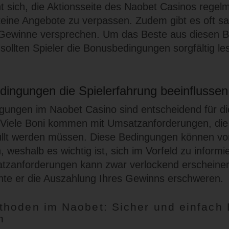
t sich, die Aktionsseite des Naobet Casinos regel
eine Angebote zu verpassen. Zudem gibt es oft sa
e Gewinne versprechen. Um das Beste aus diesen B
sollten Spieler die Bonusbedingungen sorgfältig l
ingungen die Spielerfahrung beeinflusse
gungen im Naobet Casino sind entscheidend für di
 Viele Boni kommen mit Umsatzanforderungen, die 
üllt werden müssen. Diese Bedingungen können vo
, weshalb es wichtig ist, sich im Vorfeld zu inform
tzanforderungen kann zwar verlockend erscheinen
nnte er die Auszahlung Ihres Gewinns erschweren.
hoden im Naobet: Sicher und einfach 
n