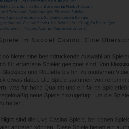
im Naobet: Unterstützung rund um die Uhr
lichkeiten: Spielen Sie unterwegs im Naobet Casino
und Treueboni: Belohnungen für treue Spieler
twortungsvolles Spielen: So bleiben Sie im Rahmen
g im Naobet Casino: Schritt-für-Schritt-Anleitung für Einsteiger
icklungen im Naobet Casino: Was erwartet uns?
Spiele im Naobet Casino: Eine Übersicht
no bietet eine beeindruckende Auswahl an Spielen
ch für erfahrene Spieler geeignet sind. Von klassi
e Blackjack und Roulette bis hin zu modernen Video-
k etwas dabei. Die Spiele stammen von renommi
n, was für hohe Qualität und ein faires Spielerlebn
gelmäßig neue Spiele hinzugefügt, um die Spieler
u halten.
hlight sind die Live-Casino-Spiele, bei denen Spiele
ler antreten können. Diese Spiele bieten ein auth