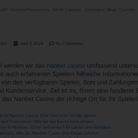
alth
Dúvidas Frequentes
Onde Comprar
Catálogos
Blog
Contato
dos
abril 3, 2026
No Comments
el werden wir das
naobet casino
umfassend unters
s auch erfahrenen Spielern hilfreiche Informatione
 von den verfügbaren Spielen, Boni und Zahlungsm
nd Kundenservice. Ziel ist es, Ihnen eine fundierte
das Naobet Casino der richtige Ort für Ihr Spielerl
e im Naobet Casino: Eine Übersicht für alle Spieler
und Promotions: Wie Sie das Beste herausholen
en im Naobet: Sicher und einfach Einzahlen und Abheben
Fairness: Wie das Naobet Casino Ihre Daten schützt