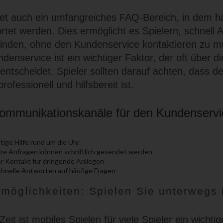
et auch ein umfangreiches FAQ-Bereich, in dem häu
tet werden. Dies ermöglicht es Spielern, schnell 
finden, ohne den Kundenservice kontaktieren zu m
denservice ist ein wichtiger Faktor, der oft über d
entscheidet. Spieler sollten darauf achten, dass de
ofessionell und hilfsbereit ist.
ommunikationskanäle für den Kundenservi
tige Hilfe rund um die Uhr
ierte Anfragen können schriftlich gesendet werden
er Kontakt für dringende Anliegen
hnelle Antworten auf häufige Fragen
lmöglichkeiten: Spielen Sie unterwegs
Zeit ist mobiles Spielen für viele Spieler ein wichtig