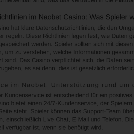
orhersehbar sind, was das Vertrauen in die Plattfor
chtlinien im Naobet Casino: Was Spieler w
no hat klare Datenschutzrichtlinien, die den Umg
er regeln. Diese Richtlinien legen fest, wie Daten 
espeichert werden. Spieler sollten sich mit diesen 
n, um zu verstehen, welche Informationen gesamm
t sind. Das Casino verpflichtet sich, die Daten sein
zugeben, es sei denn, dies ist gesetzlich erforderlic
ce im Naobet: Unterstützung rund um 
r Kundenservice ist entscheidend für ein positives 
no bietet einen 24/7-Kundenservice, der Spielern
Seite steht. Spieler können das Support-Team übe
, einschließlich Live-Chat, E-Mail und Telefon. Dies
ll verfügbar ist, wenn sie benötigt wird.