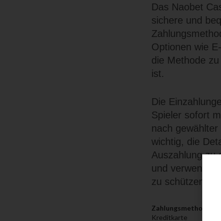
Das Naobet Casi
sichere und beq
Zahlungsmethod
Optionen wie E-
die Methode zu 
ist.
Die Einzahlunge
Spieler sofort 
nach gewählter
wichtig, die De
Auszahlung zu g
und verwendet 
zu schützen.
Zahlungsmethode
Ei
Kreditkarte
Sof