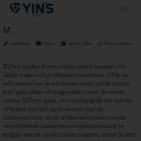
Pular
Toggle n
para
o
conteúdo
M
marketing
Todos
abril 4, 2026
No Comments
Bij het spelen in een online casino kunnen zich
altijd vragen of problemen voordoen. Of je nu
wilt weten hoe je een bonus code verde casino
kunt gebruiken of vragen hebt over de verde
casino 50 free spins, het is belangrijk om snel en
efficiënt contact op te nemen met de
klantenservice. In dit artikel bespreken we de
verschillende manieren om ondersteuning te
krijgen van de verde casino support, zodat je met