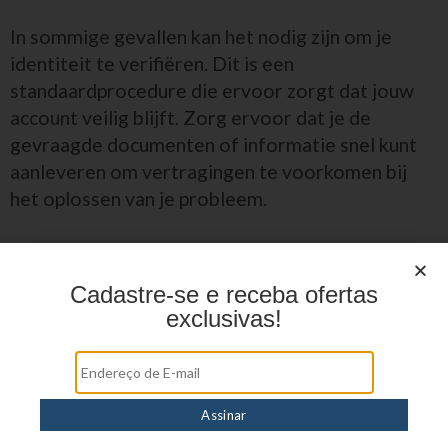
In sommige gevallen kan het nodig zijn om je
identiteit te verifiëren. Dit is een
standaardprocedure die ervoor zorgt dat jouw
account veilig blijft. Zorg ervoor dat je de
gevraagde documenten of informatie snel kunt
aanleveren om vertragingen te voorkomen bij
het oplossen van je probleem.
Belangrijke informatie over verde
casino withdrawal en tijd
Cadastre-se e receba ofertas
Bij het spelen in een online casino is het
exclusivas!
essentieel om te begrijpen hoe het
opnameproces werkt. Verde Casino heeft
verschillende opties voor uitbetalingen,
waaronder bankoverschrijvingen, e-wallets en
creditcards. Elk van deze methoden heeft zijn