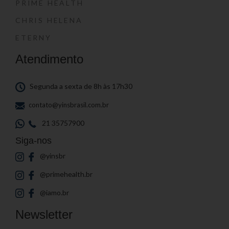
PRIME HEALTH
CHRIS HELENA
ETERNY
Atendimento
Segunda a sexta de 8h às 17h30
contato@yinsbrasil.com.br
21 35757900
Siga-nos
@yinsbr
@primehealth.br
@iamo.br
Newsletter