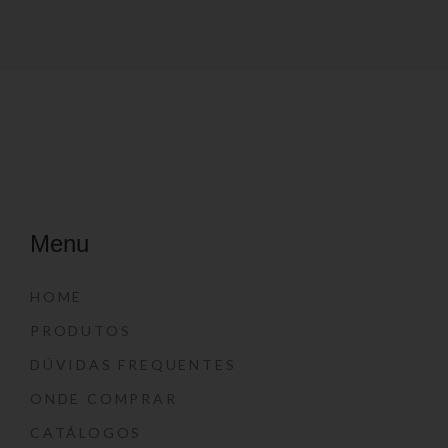
Menu
HOME
PRODUTOS
DÚVIDAS FREQUENTES
ONDE COMPRAR
CATÁLOGOS