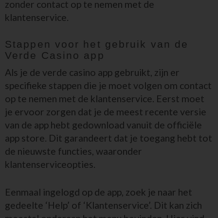
zonder contact op te nemen met de
klantenservice.
Stappen voor het gebruik van de
Verde Casino app
Als je de verde casino app gebruikt, zijn er
specifieke stappen die je moet volgen om contact
op te nemen met de klantenservice. Eerst moet
je ervoor zorgen dat je de meest recente versie
van de app hebt gedownload vanuit de officiële
app store. Dit garandeert dat je toegang hebt tot
de nieuwste functies, waaronder
klantenserviceopties.
Eenmaal ingelogd op de app, zoek je naar het
gedeelte ‘Help’ of ‘Klantenservice’. Dit kan zich