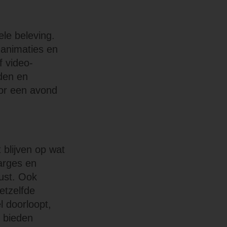
ele beleving.
 animaties en
f video-
den en
oor een avond
 blijven op wat
marges en
rust. Ook
etzelfde
l doorloopt,
g bieden