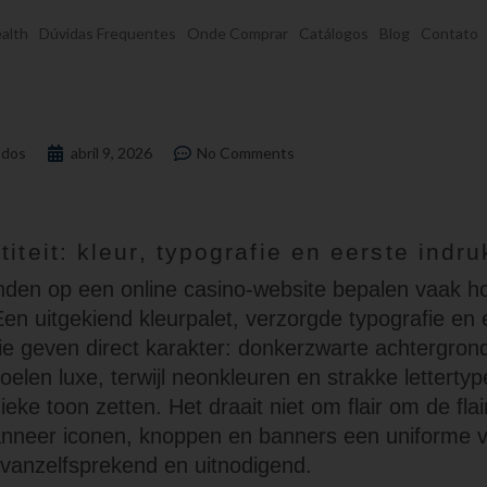
alth
Dúvidas Frequentes
Onde Comprar
Catálogos
Blog
Contato
dos
abril 9, 2026
No Comments
titeit: kleur, typografie en eerste indru
den op een online casino-website bepalen vaak ho
Een uitgekiend kleurpalet, verzorgde typografie en
hie geven direct karakter: donkerzwarte achtergr
elen luxe, terwijl neonkleuren en strakke letterty
eke toon zetten. Het draait niet om flair om de fla
anneer iconen, knoppen en banners een uniforme v
 vanzelfsprekend en uitnodigend.