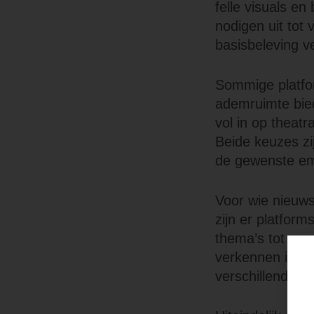
felle visuals e
nodigen uit tot
basisbeleving v
Sommige platfo
ademruimte bied
vol in op theatr
Beide keuzes zi
de gewenste em
Voor wie nieuws
zijn er platfor
thema’s tot spe
verkennen is
ig
verschillende p