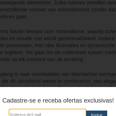
n bewegende elementen. Zulke ruimtes vertellen een
 verschillende vormen van entertainment zonder dat
erloren gaat.
rms kiezen bewust voor minimalisme, waarbij sch
en en visuele ruis wordt geminimaliseerd. Andere 
ale presentatie, met rijke illustraties en dynamisch
jn legitiem: het gaat om de coherentie tussen merk
otie op elk moment van de ervaring.
gierig is naar voorbeelden van doordachte vormge
ms die dit uitstekend weten te combineren: van eleg
else, kleurrijke interieurs. Een goede plek om zulk
obet casino
, waar visuele keuzes en toon samenk
Cadastre-se e receba ofertas exclusivas!
resentatievormen.