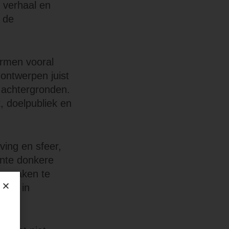
 verhaal en
 de
ermen vooral
ontwerpen juist
e achtergronden.
, doelpubliek en
ving en sfeer,
ante donkere
e smaken te
omen in