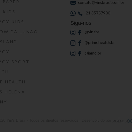
S PAPER
contato@yinsbrasil.com.br
S KIDS
21 35757900
VOY KIDS
Siga-nos
HOW DA LUNA®
@yinsbr
SSLAND
@primehealth.br
VOY
@iamo.br
VOY SPORT
ECH
E HEALTH
S HELENA
RNY
026
Yin's Brasil
- Todos os direitos reservados | Desenvolvido por