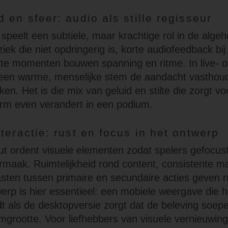
 en sfeer: audio als stille regisseur
speelt een subtiele, maar krachtige rol in de algeh
ek die niet opdringerig is, korte audiofeedback bij
uiste momenten bouwen spanning en ritme. In live- o
een warme, menselijke stem de aandacht vasthou
en. Het is die mix van geluid en stilte die zorgt v
rm even verandert in een podium.
teractie: rust en focus in het ontwerp
t ordent visuele elementen zodat spelers gefocust
vermaak. Ruimtelijkheid rond content, consistente 
rasten tussen primaire en secundaire acties geven 
erp is hier essentieel: een mobiele weergave die h
t als de desktopversie zorgt dat de beleving soepe
grootte. Voor liefhebbers van visuele vernieuwin