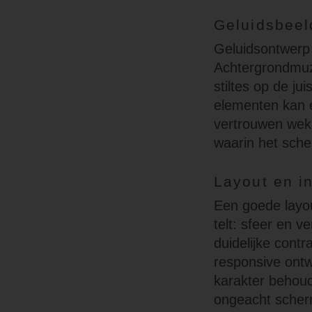
Geluidsbeeld
Geluidsontwerp 
Achtergrondmuzi
stiltes op de j
elementen kan 
vertrouwen wekk
waarin het sche
Layout en in
Een goede layou
telt: sfeer en 
duidelijke cont
responsive ontw
karakter behoud
ongeacht scherm