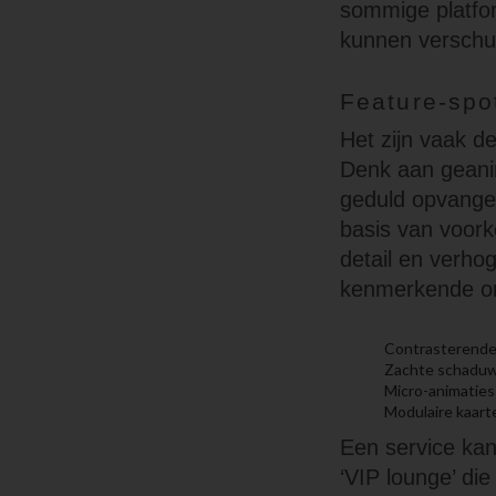
sommige platfor
kunnen verschui
Feature-spot
Het zijn vaak d
Denk aan geani
geduld opvangen
basis van voor
detail en verho
kenmerkende o
Contrasterende 
Zachte schaduwe
Micro-animaties
Modulaire kaart
Een service kan
‘VIP lounge’ die