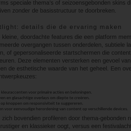
ms speciale thema’s of seizoensgebonden skins d
ven zonder de basisstructuur te doorbreken.
light: details die de ervaring maken
e kleine, doordachte features die een platform m
meerde overgangen tussen onderdelen, subtiele la
, of gepersonaliseerde startschermen die content
keuren. Deze elementen versterken een gevoel van
gen de esthetische waarde van het geheel. Een ove
ntwerpkeuzes:
kleuraccenten voor primaire acties en beloningen.
n en glasachtige overlays om diepte te creëren.
 op knoppen om responsiviteit te suggereren.
en voor eenvoudige herordening van content op verschillende devices.
 zich bovendien profileren door thema-gebonden r
 rustiger en klassieker oogt, versus een festivalac