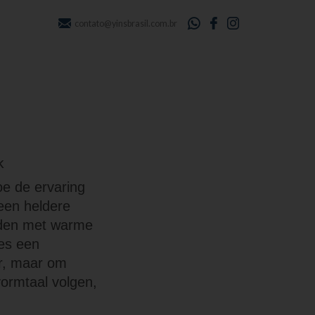
contato@yinsbrasil.com.br
k
e de ervaring
 een heldere
onden met warme
pes een
ir, maar om
ormtaal volgen,