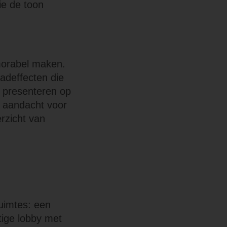
ie de toon
emorabel maken.
adeffecten die
 presenteren op
 aandacht voor
rzicht van
uimtes: een
htige lobby met