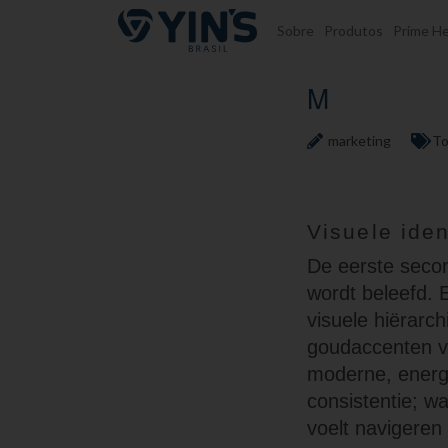
Pular para o conteúdo
Sobre
Produtos
Prime He
M
marketing
To
Visuele iden
De eerste secon
wordt beleefd. 
visuele hiërarc
goudaccenten vo
moderne, energi
consistentie; w
voelt navigeren