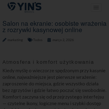
Pular
Toggle n
para
o
conteúdo
Salon na ekranie: osobiste wrażenia
z rozrywki kasynowej online
marketing
Todos
março 2, 2026
Atmosfera i komfort użytkowania
Kiedy myślę o wieczorze spędzonym przy kasynie
online, najważniejsze jest pierwsze wrażenie:
zaproszenie do miejsca, gdzie wszystko działa
bez zgrzytów i gdzie łatwo poczuć się swobodnie.
Komfort zaczyna się od przejrzystego interfejsu
— czytelne ikony, logiczne menu i szybki dostęp