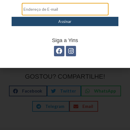
przyjemne, dopracowane detale. To osobiste
doświadczenie: od komfortu użytkowania przez
tempo gry aż po towarzyszące emocje —
wszystkie te elementy składają się na to, czy
wieczór będzie po prostu miły, czy naprawdę
Siga a Yins
pamiętny.
GOSTOU? COMPARTILHE!
Facebook
Twitter
WhatsApp
Telegram
Email