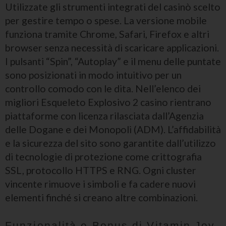
Utilizzate gli strumenti integrati del casinò scelto
per gestire tempo o spese. La versione mobile
funziona tramite Chrome, Safari, Firefox e altri
browser senza necessità di scaricare applicazioni.
I pulsanti “Spin”, “Autoplay” e il menu delle puntate
sono posizionati in modo intuitivo per un
controllo comodo con le dita. Nell’elenco dei
migliori Esqueleto Explosivo 2 casino rientrano
piattaforme con licenza rilasciata dall’Agenzia
delle Dogane e dei Monopoli (ADM). L’affidabilità
e la sicurezza del sito sono garantite dall’utilizzo
di tecnologie di protezione come crittografia
SSL, protocollo HTTPS e RNG. Ogni cluster
vincente rimuove i simboli e fa cadere nuovi
elementi finché si creano altre combinazioni.
Funzionalità e Bonus di Vitamin Joy