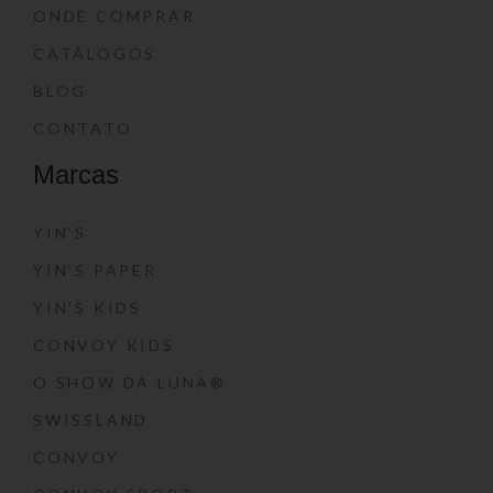
ONDE COMPRAR
CATÁLOGOS
BLOG
CONTATO
Marcas
YIN’S
YIN’S PAPER
YIN’S KIDS
CONVOY KIDS
O SHOW DA LUNA®
SWISSLAND
CONVOY