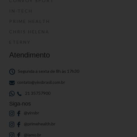
CONVOY SPORT
IN-TECH
PRIME HEALTH
CHRIS HELENA
ETERNY
Atendimento
Segunda a sexta de 8h às 17h30
contato@yinsbrasil.com.br
21 35757900
Siga-nos
@yinsbr
@primehealth.br
@iamo.br