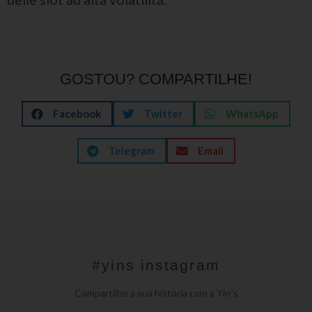
GOSTOU? COMPARTILHE!
Facebook
Twitter
WhatsApp
Telegram
Email
#yins instagram
Compartilhe a sua história com a Yin´s