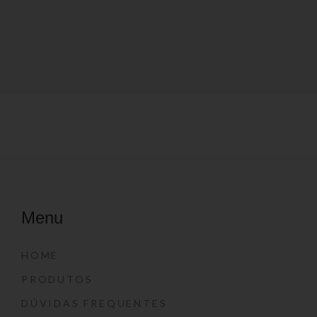
Menu
HOME
PRODUTOS
DÚVIDAS FREQUENTES