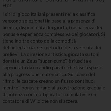
Hot
I siti di gioco italiani presenti nella classifica
vengono selezionati in base alla presenza di
licenza, disponibilità dei giochi, trasparenza dei
bonus e esperienza complessiva dei giocatori. Si
tiene inoltre conto della comodità
dell’interfaccia, dei metodi e della velocità dei
prelievi. La direzione artistica, giocata su toni
dorati e un Zeus “super-pump”, è riuscita e
supportata da un audio pacato che lascia spazio
alla progressione matematica. Sul piano del
ritmo, le cascate creano un flusso continuo,
mentre i bonus mirano alla costruzione graduale
di potenza con moltiplicatori cumulativi e un
contatore di Wild che non si azzera.