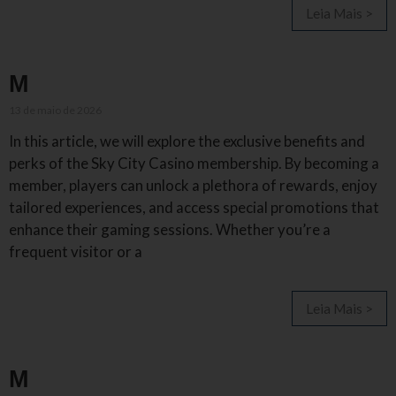
Leia Mais >
M
13 de maio de 2026
In this article, we will explore the exclusive benefits and
perks of the Sky City Casino membership. By becoming a
member, players can unlock a plethora of rewards, enjoy
tailored experiences, and access special promotions that
enhance their gaming sessions. Whether you’re a
frequent visitor or a
Leia Mais >
M