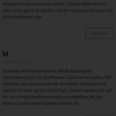
disponíveis nesse cassino online. O Dazardbet oferece
uma vasta gama de opções, desde máquinas clássicas até
slots modernas com
Leia Mais >
M
13 de maio de 2026
In diesem Artikel werden wir die Bedeutung der
deutschen Lizenz für das Monro Casino untersuchen. Wir
erklären, was diese Lizenz für die Spieler bedeutet und
welche Vorteile sie mit sich bringt. Zudem werden wir auf
die verschiedenen Bonusangebote eingehen, die das
Monro Casino seinen Spielern bietet. Ihr