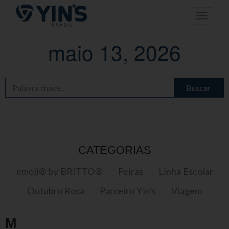
Pular
Toggle n
para
o
conteúdo
maio 13, 2026
Buscar
CATEGORIAS
emoji® by BRITTO®
Feiras
Linha Escolar
Outubro Rosa
Parceiro Yin's
Viagem
M