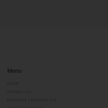
Menu
HOME
PRODUTOS
DÚVIDAS FREQUENTES