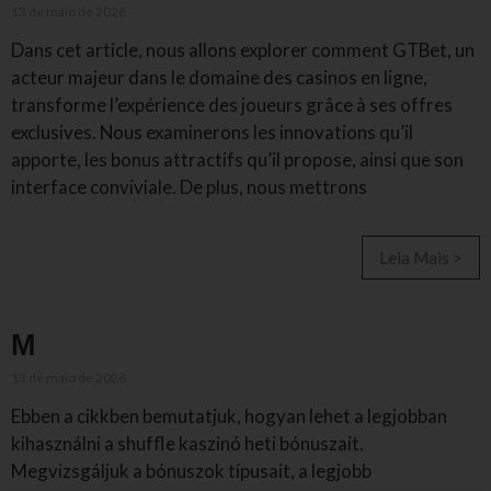
13 de maio de 2026
Dans cet article, nous allons explorer comment GTBet, un
acteur majeur dans le domaine des casinos en ligne,
transforme l’expérience des joueurs grâce à ses offres
exclusives. Nous examinerons les innovations qu’il
apporte, les bonus attractifs qu’il propose, ainsi que son
interface conviviale. De plus, nous mettrons
Leia Mais >
M
13 de maio de 2026
Ebben a cikkben bemutatjuk, hogyan lehet a legjobban
kihasználni a shuffle kaszinó heti bónuszait.
Megvizsgáljuk a bónuszok típusait, a legjobb