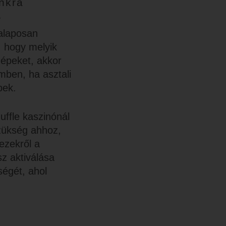
nkra
y
 alaposan
, hogy melyik
gépeket, akkor
mben, ha asztali
bek.
uffle kaszinónál
zükség ahhoz,
ezekről a
sz aktiválása
ségét, ahol