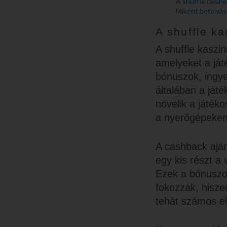
A shuffle casin
Miként befolyás
A shuffle ka
A shuffle kaszi
amelyeket a ját
bónuszok, ingye
általában a játé
növelik a játék
a nyerőgépeken 
A cashback aján
egy kis részt a
Ezek a bónuszok
fokozzák, hisze
tehát számos el