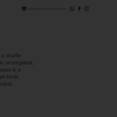
contato@yinsbrasil.com.br
a shuffle
b stratégiákat,
assa ki a
et kínál,
kokat.