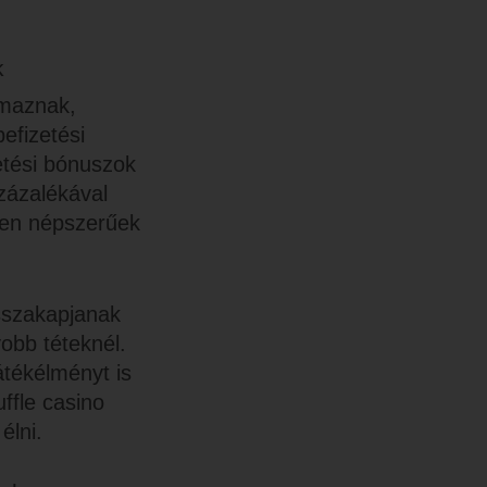
k
lmaznak,
efizetési
etési bónuszok
százalékával
sen népszerűek
isszakapjanak
obb téteknél.
tékélményt is
ffle casino
élni.