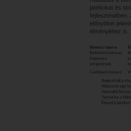
játékokat és st
fejlesztésében.
előnyöket jelen
élményéhez is.
Bónusz típusa
E
Befizetési bónusz
N
Ingyenes
L
pörgetések
m
Cashback bónusz
V
Regisztrálj a sh
Válassz ki egy h
Használd fel a 
Tartsd be a felh
Élvezd a játéko