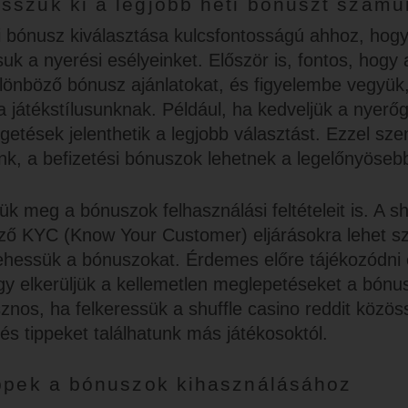
sszuk ki a legjobb heti bónuszt számu
i bónusz kiválasztása kulcsfontosságú ahhoz, hog
uk a nyerési esélyeinket. Először is, fontos, hogy
ülönböző bónusz ajánlatokat, és figyelembe vegyük
 a játékstílusunknak. Például, ha kedveljük a nyerő
getések jelenthetik a legjobb választást. Ezzel sze
unk, a befizetési bónuszok lehetnek a legelőnyöseb
k meg a bónuszok felhasználási feltételeit is. A sh
öző KYC (Know Your Customer) eljárásokra lehet s
ehessük a bónuszokat. Érdemes előre tájékozódni 
hogy elkerüljük a kellemetlen meglepetéseket a bónu
sznos, ha felkeressük a shuffle casino reddit közös
és tippeket találhatunk más játékosoktól.
ippek a bónuszok kihasználásához