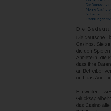
Die Bonusangebo
Monro Casino 50
Sicherheit und 
Erfahrungen von
Die Bedeutu
Die deutsche Liz
Casinos. Sie ze
die den Spieler
Anbietern, die 
dass ihre Daten
an Betreiber ver
und das Angebo
Ein weiterer wes
Glücksspielbehö
das Casino alle 