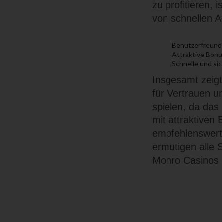
zu profitieren, 
von schnellen A
Benutzerfreundl
Attraktive Bon
Schnelle und si
Insgesamt zeigt
für Vertrauen u
spielen, da das
mit attraktive
empfehlenswerte
ermutigen alle 
Monro Casinos 