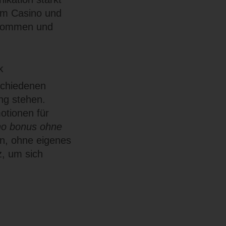
dem Casino und
zukommen und
k
schiedenen
ng stehen.
otionen für
no bonus ohne
en, ohne eigenes
z, um sich