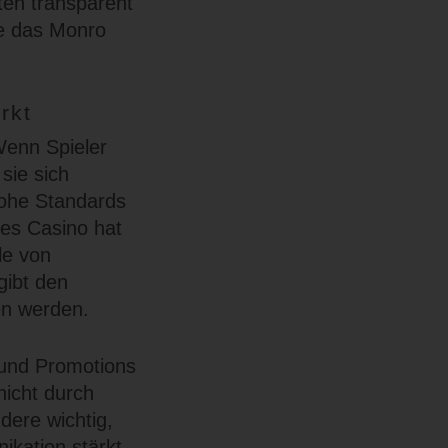
ten transparent
die das Monro
rkt
Wenn Spieler
sie sich
hohe Standards
rtes Casino hat
le von
gibt den
en werden.
 und Promotions
nicht durch
dere wichtig,
kation stärkt