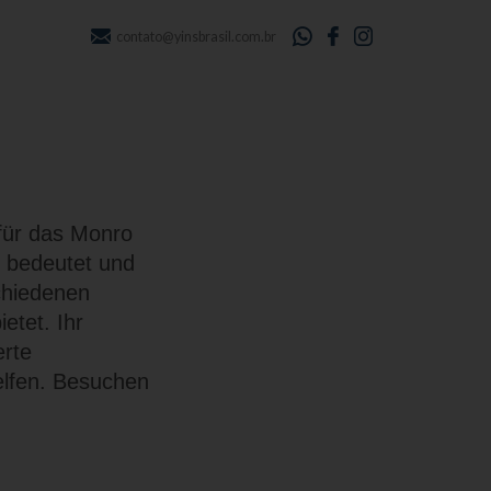
contato@yinsbrasil.com.br
 für das Monro
r bedeutet und
schiedenen
etet. Ihr
erte
helfen. Besuchen