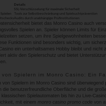
Details
SSL-Verschlüsselung für maximale Sicherheit
 Spielen
Tools zur Selbstbeschränkung und Spielsuchtprävention
itschecks
Audits durch unabhängige Prüfinstitutionen
Datensicherheit bietet das Monro Casino auch vers
ngsvolles Spielen an. Spieler können Limits für Ei
ielzeiten setzen, um ihre Spielgewohnheiten besse
Diese Funktionen sind besonders wichtig, um sicherz
Casino ein unterhaltsames Hobby bleibt und nicht z
rt aktiv den Spielerschutz und bietet Unterstützun
gen.
 von Spielern im Monro Casino: Ein Fa
 von Spielern im Monro Casino sind überwiegend po
n die benutzerfreundliche Oberfläche und die gro
n klassischen Spielautomaten bis hin zu Live-Casi
lichkeit, mit einem
monro casino promo code
von at