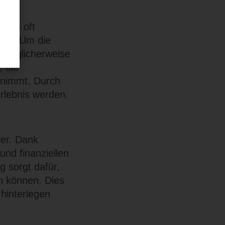
diese oft
gen. Um die
 möglicherweise
, die
nnimmt. Durch
rlebnis werden.
ler. Dank
nd finanziellen
 sorgt dafür,
en können. Dies
 hinterlegen