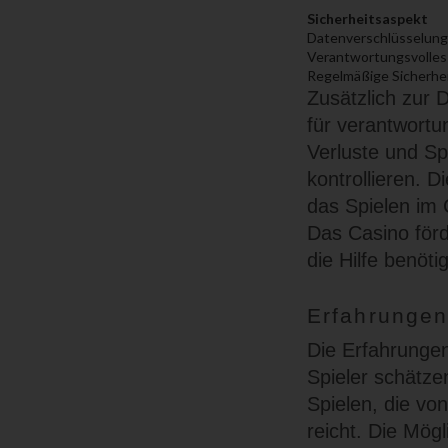
Sicherheitsaspekt
Datenverschlüsselung
Verantwortungsvolles
Regelmäßige Sicherhe
Zusätzlich zur 
für verantwortu
Verluste und Sp
kontrollieren. 
das Spielen im 
Das Casino förde
die Hilfe benöti
Erfahrungen
Die Erfahrungen
Spieler schätze
Spielen, die vo
reicht. Die Mög