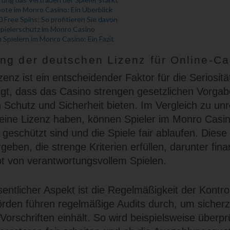
te im Monro Casino: Ein Überblick
 Free Spins: So profitieren Sie davon
Spielerschutz im Monro Casino
 Spielern im Monro Casino: Ein Fazit
ng der deutschen Lizenz für Online-Ca
enz ist ein entscheidender Faktor für die Seriositä
igt, dass das Casino strengen gesetzlichen Vorgabe
n Schutz und Sicherheit bieten. Im Vergleich zu unr
keine Lizenz haben, können Spieler im Monro Casin
 geschützt sind und die Spiele fair ablaufen. Diese
geben, die strenge Kriterien erfüllen, darunter finanz
t von verantwortungsvollem Spielen.
entlicher Aspekt ist die Regelmäßigkeit der Kontrol
rden führen regelmäßige Audits durch, um sicherz
Vorschriften einhält. So wird beispielsweise überprü