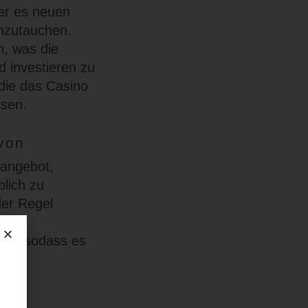
der es neuen
inzutauchen.
n, was die
 investieren zu
die das Casino
ssen.
avon
eangebot,
blich zu
der Regel
naue
ärt, sodass es