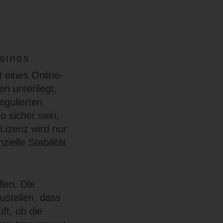
sinos
t eines Online-
n unterliegt,
egulierten
o sicher sein,
 Lizenz wird nur
ielle Stabilität
len. Die
ustellen, dass
ft, ob die