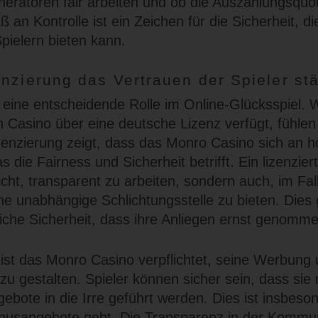
neratoren fair arbeiten und ob die Auszahlungsquo
 an Kontrolle ist ein Zeichen für die Sicherheit, 
pielern bieten kann.
nzierung das Vertrauen der Spieler stä
t eine entscheidende Rolle im Online-Glücksspiel. 
n Casino über eine deutsche Lizenz verfügt, fühlen 
izenzierung zeigt, dass das Monro Casino sich an 
 die Fairness und Sicherheit betrifft. Ein lizenzie
licht, transparent zu arbeiten, sondern auch, im Fal
ine unabhängige Schlichtungsstelle zu bieten. Dies 
liche Sicherheit, dass ihre Anliegen ernst genomm
ist das Monro Casino verpflichtet, seine Werbung
 zu gestalten. Spieler können sicher sein, dass sie 
ebote in die Irre geführt werden. Dies ist insbeson
usangebote geht. Die Transparenz in der Kommuni