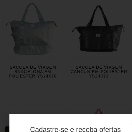
SACOLA DE VIAGEM
SACOLA DE VIAGEM
BARCELONA EM
CANCUN EM POLIÉSTER
POLIÉSTER YS24070
YS24073
Cadastre-se e receba ofertas