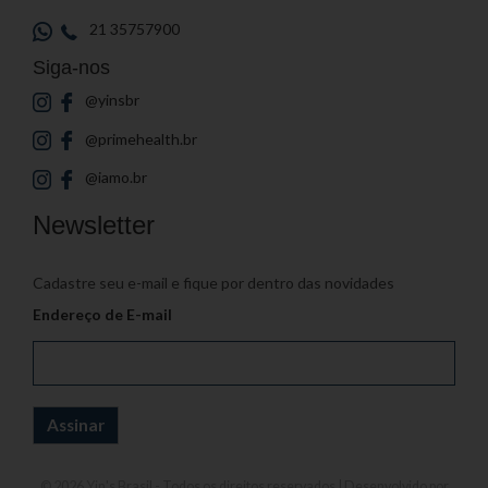
21 35757900
Siga-nos
@yinsbr
@primehealth.br
@iamo.br
Newsletter
Cadastre seu e-mail e fique por dentro das novidades
Endereço de E-mail
© 2026
Yin's Brasil
- Todos os direitos reservados | Desenvolvido por