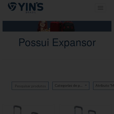
Pular
Toggle n
para
o
conteúdo
Possui Expansor
Categorias de produto