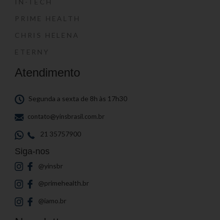
IN-TECH
PRIME HEALTH
CHRIS HELENA
ETERNY
Atendimento
Segunda a sexta de 8h às 17h30
contato@yinsbrasil.com.br
21 35757900
Siga-nos
@yinsbr
@primehealth.br
@iamo.br