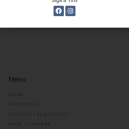
Siga a Yins
Estojo Juvenil YS27102
Menu
HOME
PRODUTOS
DÚVIDAS FREQUENTES
ONDE COMPRAR