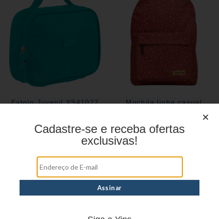
Estojo Juvenil YS41027
Mochila linha casual
YS29070
Cadastre-se e receba ofertas
exclusivas!
Estojo Juvenil YS27101