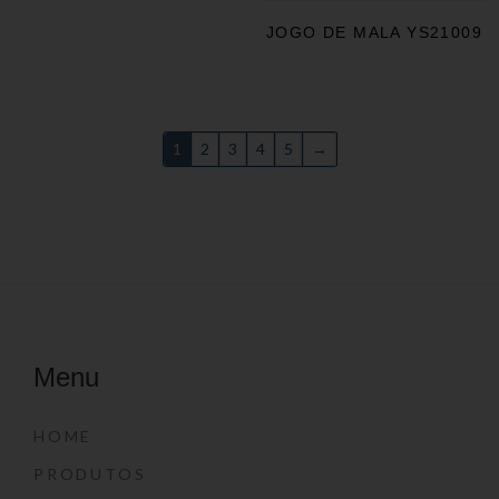
JOGO DE MALA YS21009
1
2
3
4
5
→
Menu
HOME
PRODUTOS