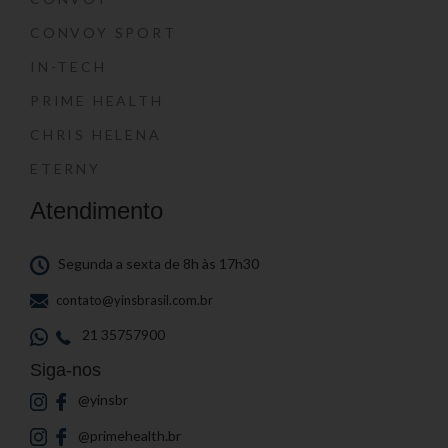
CONVOY SPORT
IN-TECH
PRIME HEALTH
CHRIS HELENA
ETERNY
Atendimento
Segunda a sexta de 8h às 17h30
contato@yinsbrasil.com.br
21 35757900
Siga-nos
@yinsbr
@primehealth.br