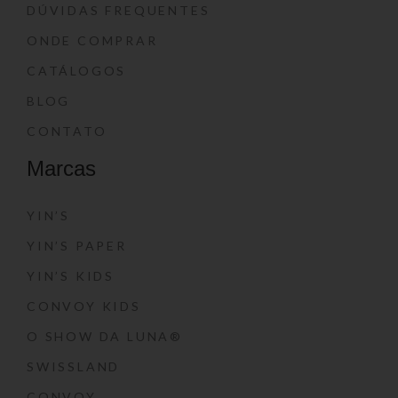
DÚVIDAS FREQUENTES
ONDE COMPRAR
CATÁLOGOS
BLOG
CONTATO
Marcas
YIN’S
YIN’S PAPER
YIN’S KIDS
CONVOY KIDS
O SHOW DA LUNA®
SWISSLAND
CONVOY