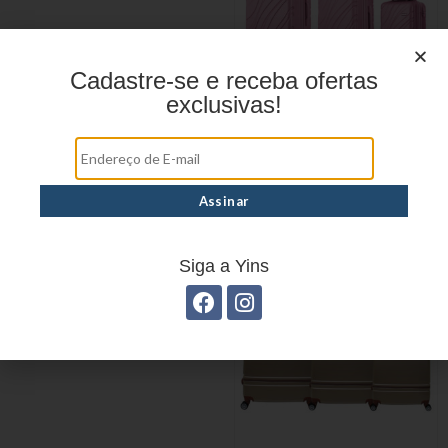
Cadastre-se e receba ofertas
exclusivas!
JOGO DE MALA MARESIA
EM ABS YS21181
Siga a Yins
JOGO DE MALA YS01080