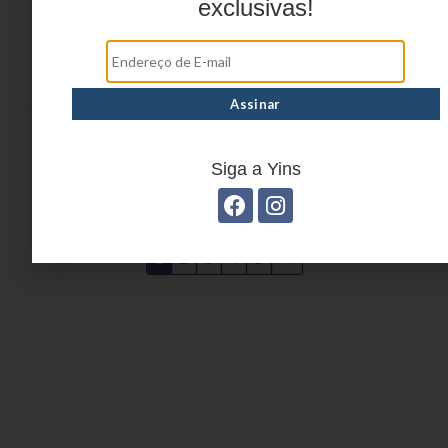
exclusivas!
CANETA FINELINER
CANETA FINELINER
YP7380
YP7381
Siga a Yins
1
2
3
4
5
→