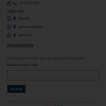
21 35757900
Siga-nos
@yinsbr
@primehealth.br
@iamo.br
Newsletter
Cadastre seu e-mail e fique por dentro das novidades
Endereço de E-mail
© 2026
Yin's Brasil
- Todos os direitos reservados | Desenvolvido por