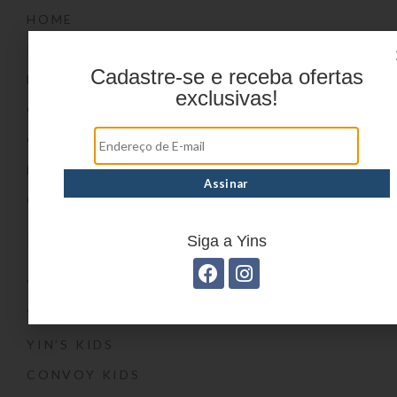
HOME
PRODUTOS
Cadastre-se e receba ofertas
DÚVIDAS FREQUENTES
exclusivas!
ONDE COMPRAR
CATÁLOGOS
BLOG
CONTATO
Marcas
Siga a Yins
YIN’S
YIN’S PAPER
YIN’S KIDS
CONVOY KIDS