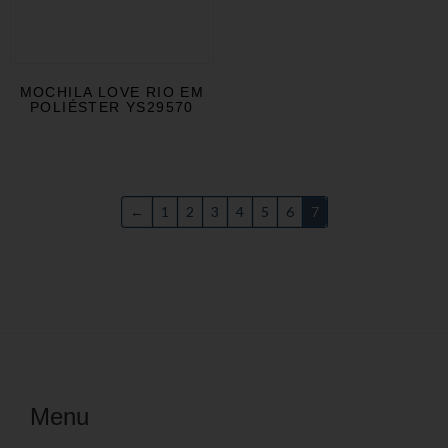
MOCHILA LOVE RIO EM
POLIÉSTER YS29570
←
1
2
3
4
5
6
7
Menu