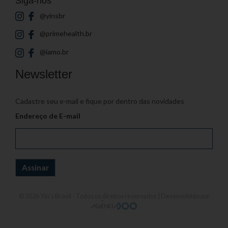
Siga-nos
@yinsbr
@primehealth.br
@iamo.br
Newsletter
Cadastre seu e-mail e fique por dentro das novidades
Endereço de E-mail
© 2026
Yin's Brasil
- Todos os direitos reservados | Desenvolvido por