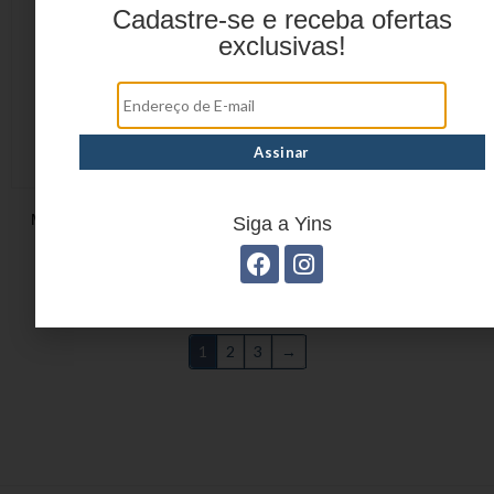
Cadastre-se e receba ofertas
exclusivas!
Mala de Bordo Deluxe
MALA DE BORDO EASY
Siga a Yins
YS21161
EM ABS YS21209
1
2
3
→