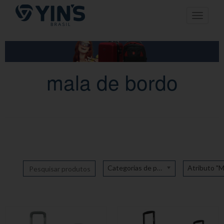
Pular
Toggle n
para
o
conteúdo
mala de bordo
Categorias de produto