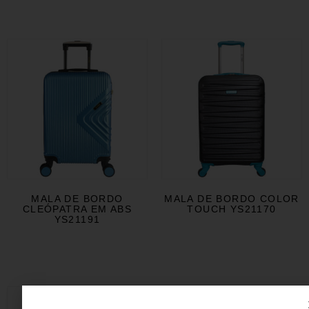
MALA DE BORDO
MALA DE BORDO COLOR
CLEÓPATRA EM ABS
TOUCH YS21170
YS21191