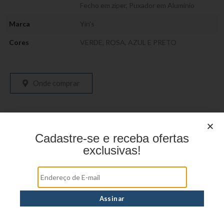
Fecho em zíper
,
Puxador em Alumínio
Marca
Yin's
Cores
VERDE, ROSA, AZUL E PRETO
Onde comprar
Cadastre-se e receba ofertas
exclusivas!
Produtos relacionados