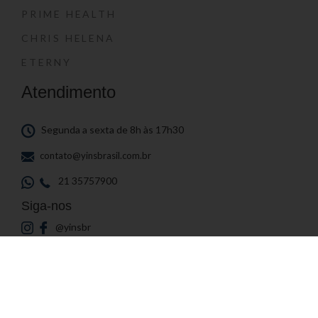
PRIME HEALTH
CHRIS HELENA
ETERNY
Atendimento
Segunda a sexta de 8h às 17h30
contato@yinsbrasil.com.br
21 35757900
Siga-nos
@yinsbr
@primehealth.br
@iamo.br
Newsletter