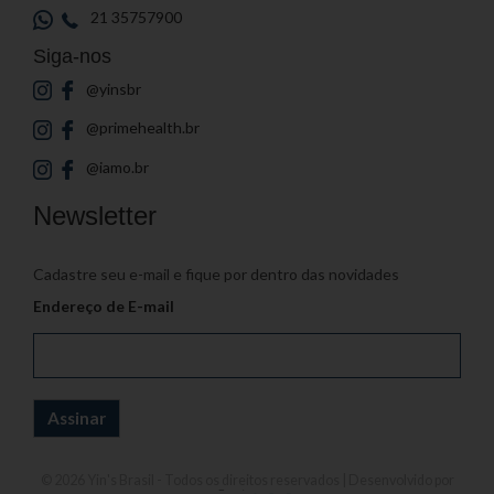
21 35757900
Siga-nos
@yinsbr
@primehealth.br
@iamo.br
Newsletter
Cadastre seu e-mail e fique por dentro das novidades
Endereço de E-mail
© 2026
Yin's Brasil
- Todos os direitos reservados | Desenvolvido por