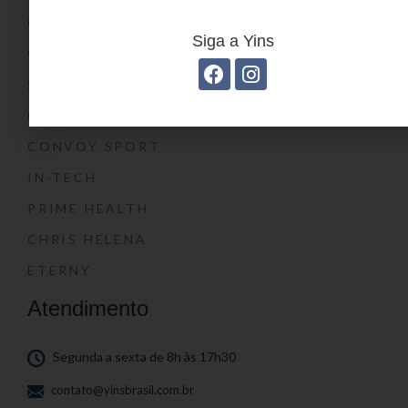
CONVOY KIDS
Siga a Yins
O SHOW DA LUNA®
SWISSLAND
CONVOY
CONVOY SPORT
IN-TECH
PRIME HEALTH
CHRIS HELENA
ETERNY
Atendimento
Segunda a sexta de 8h às 17h30
contato@yinsbrasil.com.br