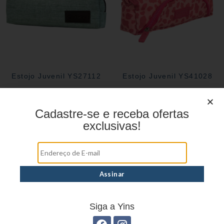
Estojo Juvenil YS27112
Estojo Juvenil YS41028
Cadastre-se e receba ofertas
exclusivas!
Siga a Yins
Estojo Juvenil YS41029
Estojo Juvenil YS41030