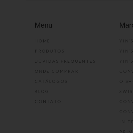
Menu
Mar
HOME
YIN’
PRODUTOS
YIN’
DÚVIDAS FREQUENTES
YIN’
ONDE COMPRAR
CON
CATÁLOGOS
O S
BLOG
SWI
CONTATO
CON
CON
IN-T
PRIM