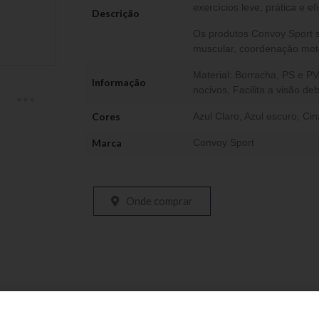
exercícios leve, prática e efi
Descrição
Os produtos Convoy Sport s
muscular, coordenação motor
Material: Borracha, PS e P
Informação
nocivos, Facilita a visão de
Cores
Azul Claro
,
Azul escuro
,
Cin
Marca
Convoy Sport
Onde comprar