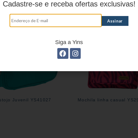
Produtos relacionados
Cadastre-se e receba ofertas exclusivas!
Siga a Yins
stojo Juvenil YS41027
Mochila linha casual YS