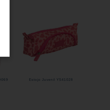
29069
Estojo Juvenil YS41028