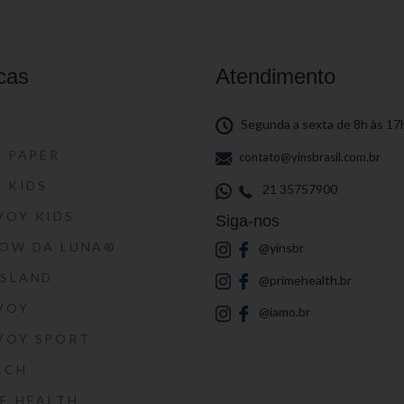
cas
Atendimento
S
Segunda a sexta de 8h às 17
S PAPER
contato@yinsbrasil.com.br
S KIDS
21 35757900
VOY KIDS
Siga-nos
HOW DA LUNA®
@yinsbr
SSLAND
@primehealth.br
VOY
@iamo.br
VOY SPORT
ECH
E HEALTH