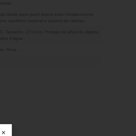
ciente.
ão ideais para quem busca maior fortalecimento
a, equilíbrio corporal e queima de calorias.
VC, Tamanho: 17×4 cm, Protege os olhos de objetos
baixo d’água.
za
,
Rosa