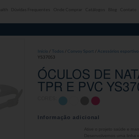
alth
Dúvidas Frequentes
Onde Comprar
Catálogos
Blog
Contato
Início
/
Todos
/
Convoy Sport
/
Acessórios esportivo
YS37053
ÓCULOS DE NAT
TPR E PVC YS37
CORES:
Informação adicional
Ative o projeto saúde e ma
Desenvolvemos uma linha ex