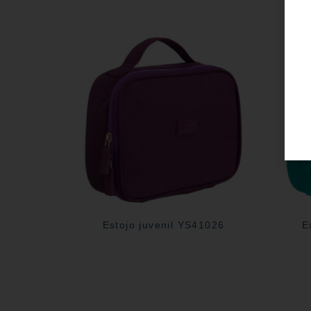
Estojo juvenil YS41026
E