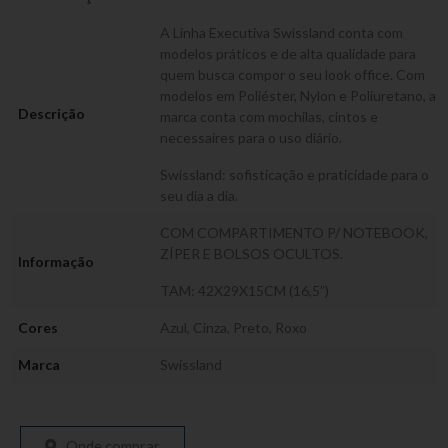
A Linha Executiva Swissland conta com
modelos práticos e de alta qualidade para
quem busca compor o seu look office. Com
modelos em Poliéster, Nylon e Poliuretano, a
Descrição
marca conta com mochilas, cintos e
necessaires para o uso diário.
Swissland: sofisticação e praticidade para o
seu dia a dia.
COM COMPARTIMENTO P/ NOTEBOOK,
ZÍPER E BOLSOS OCULTOS.
Informação
TAM: 42X29X15CM (16,5”)
Cores
Azul
,
Cinza
,
Preto
,
Roxo
Marca
Swissland
Onde comprar