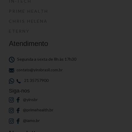
IN-TECH
PRIME HEALTH
CHRIS HELENA
ETERNY
Atendimento
Segunda a sexta de 8h às 17h30
contato@yinsbrasil.com.br
21 35757900
Siga-nos
@yinsbr
@primehealth.br
@iamo.br