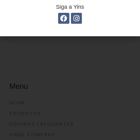
Siga a Yins
Estojo Juvenil YS27108
Estojo Juvenil YS27105
Menu
HOME
PRODUTOS
DÚVIDAS FREQUENTES
ONDE COMPRAR