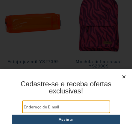
Estojo juvenil YS27099
Mochila linha casual
YS29069
Cadastre-se e receba ofertas
exclusivas!