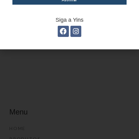
Siga a Yins
Grampeador Alicate
Grampo Galvanizado
Grande YP7156
YP7171
Menu
HOME
PRODUTOS