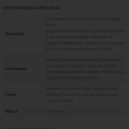
Informação adicional
O material escolar vai virar diversão com a
linha
de Borrachas Yins Paper. Com modelos fofos
Descrição
e em formatos variados, todos vão se
encantar. Além disso, facilitam a correção de
erros na escrita sem manchar a folha.
Material: Resina termoplástica, Poliéster,
Solventes e Corantes, Tamanho Ponta:
Informação
4mm, Embalagem: 12 unidades, Ponta macia,
Secagem rápida, Não mancha.
Amarelo
,
Azul
,
Azul Claro
,
Cinza
,
Laranja
,
Cores
Marrom
,
Preto
,
Rosa
,
Roxo
,
Verde
,
Verde
claro
,
Vermelho
Marca
Yin's Paper