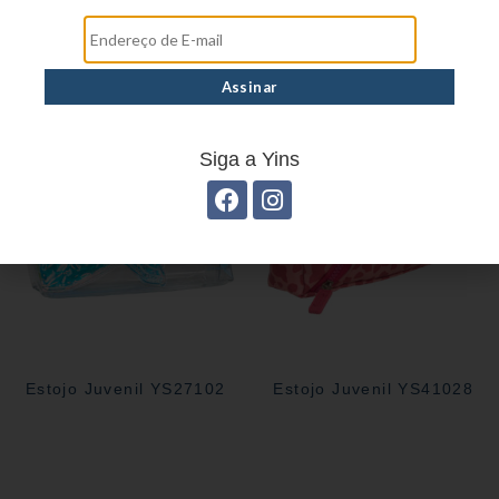
Estojo juvenil YS27114
Estojo Juvenil YS41029
Siga a Yins
Estojo Juvenil YS27102
Estojo Juvenil YS41028