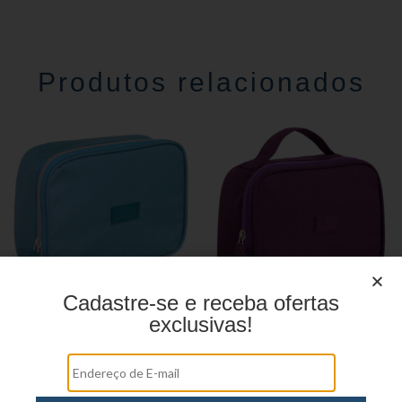
Produtos relacionados
Cadastre-se e receba ofertas
exclusivas!
Estojo Juvenil YS41031
Estojo juvenil YS41026