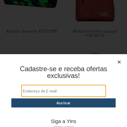
Estojo Juvenil YS27105
Mochila linha casual
YS29070
Cadastre-se e receba ofertas
exclusivas!
Estojo Juvenil YS27112
Mochila Linha Casual
Siga a Yins
YS29068