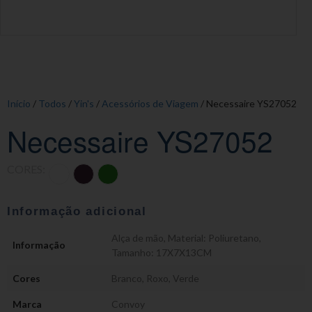
Início
/
Todos
/
Yin's
/
Acessórios de Viagem
/ Necessaire YS27052
Necessaire YS27052
CORES:
Informação adicional
Alça de mão
,
Material: Poliuretano
,
Informação
Tamanho: 17X7X13CM
Cores
Branco
,
Roxo
,
Verde
Marca
Convoy