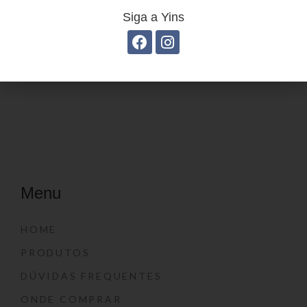
Siga a Yins
Estojo juvenil YS41026
Estojo juvenil YS27114
Menu
HOME
PRODUTOS
DÚVIDAS FREQUENTES
ONDE COMPRAR