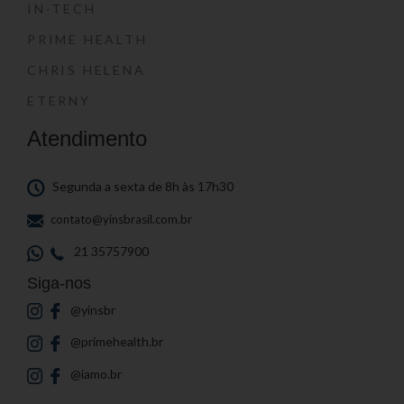
IN-TECH
PRIME HEALTH
CHRIS HELENA
ETERNY
Atendimento
Segunda a sexta de 8h às 17h30
contato@yinsbrasil.com.br
21 35757900
Siga-nos
@yinsbr
@primehealth.br
@iamo.br