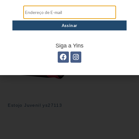
Mochila linha casual
Mochila Linha Casual
YS29069
YS29068
Estojo Juvenil YS27101
Siga a Yins
Estojo Juvenil ys27113