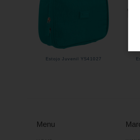
Estojo Juvenil YS41027
E
Menu
Mar