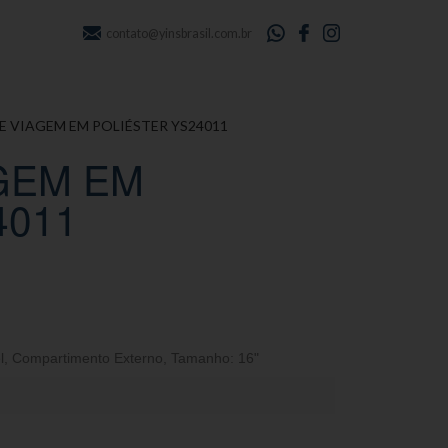
contato@yinsbrasil.com.br
E VIAGEM EM POLIÉSTER YS24011
GEM EM
4011
l
,
Compartimento Externo
,
Tamanho: 16"