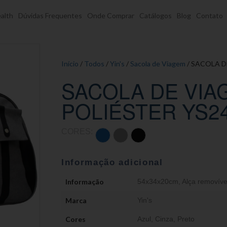
alth
Dúvidas Frequentes
Onde Comprar
Catálogos
Blog
Contato
Início
/
Todos
/
Yin's
/
Sacola de Viagem
/ SACOLA D
SACOLA DE VIA
POLIÉSTER YS2
CORES:
Informação adicional
Informação
54x34x20cm
,
Alça removíve
Marca
Yin's
Cores
Azul
,
Cinza
,
Preto