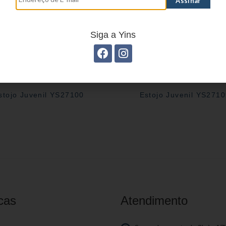
Siga a Yins
stojo Juvenil YS27100
Estojo Juvenil YS271
cas
Atendimento