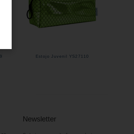
09
Estojo Juvenil YS27110
Newsletter