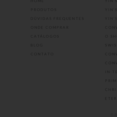
HOME
YIN’
PRODUTOS
YIN’
DÚVIDAS FREQUENTES
YIN’
ONDE COMPRAR
CON
CATÁLOGOS
O S
BLOG
SWI
CONTATO
CON
CON
IN-T
PRIM
CHRI
ETE
© 2