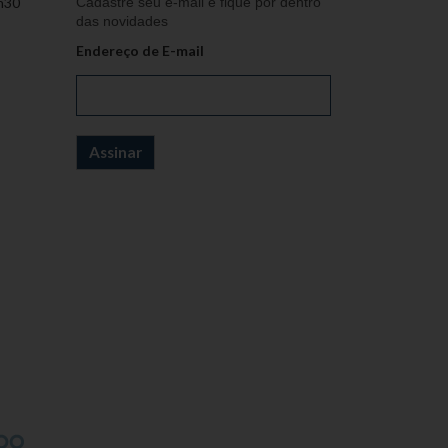
h30
Cadastre seu e-mail e fique por dentro
das novidades
Endereço de E-mail