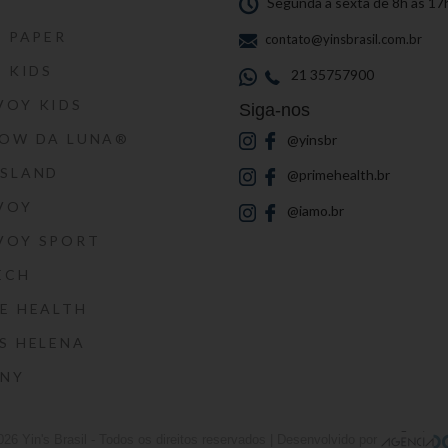
S
Segunda a sexta de 8h às 17
S PAPER
contato@yinsbrasil.com.br
S KIDS
21 35757900
VOY KIDS
Siga-nos
HOW DA LUNA®
@yinsbr
SSLAND
@primehealth.br
VOY
@iamo.br
VOY SPORT
ECH
E HEALTH
S HELENA
RNY
026
Yin's Brasil
- Todos os direitos reservados | Desenvolvido por