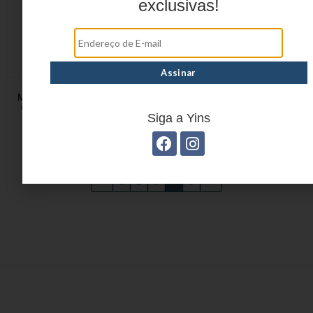
exclusivas!
MOCHILA JUVENIL EM
MOCHILA JUVENIL EM
CRINKLE YS41054AC
CRINKLE YS41055AC
Siga a Yins
←
1
2
3
4
5
→