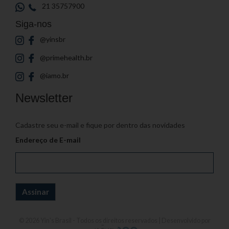
21 35757900
Siga-nos
@yinsbr
@primehealth.br
@iamo.br
Newsletter
Cadastre seu e-mail e fique por dentro das novidades
Endereço de E-mail
© 2026
Yin's Brasil
- Todos os direitos reservados | Desenvolvido por