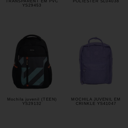
TRANSPARENT EM PVC
POLIÉSTER SL04038
YS29453
Mochila juvenil (TEEN)
MOCHILA JUVENIL EM
YS29132
CRINKLE YS41047