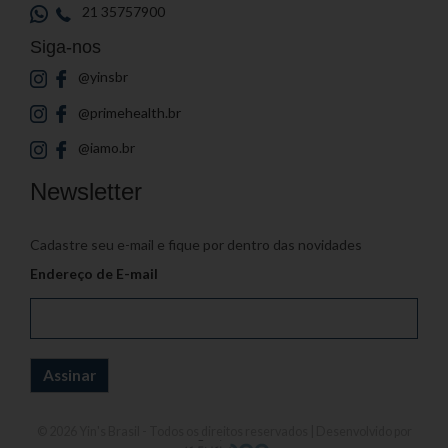
21 35757900
Siga-nos
@yinsbr
@primehealth.br
@iamo.br
Newsletter
Cadastre seu e-mail e fique por dentro das novidades
Endereço de E-mail
© 2026
Yin's Brasil
- Todos os direitos reservados | Desenvolvido por