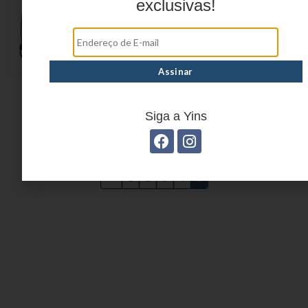
exclusivas!
Sacola Esportiva em
Poliéster YS29291
Siga a Yins
←
1
2
3
4
5